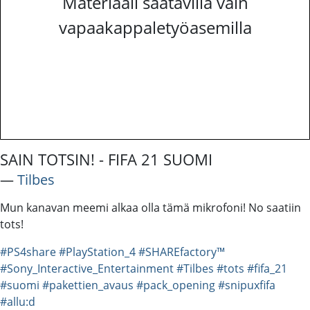
Materiaali saatavilla vain
vapaakappaletyöasemilla
SAIN TOTSIN! - FIFA 21 SUOMI
―
Tilbes
Mun kanavan meemi alkaa olla tämä mikrofoni! No saatiin
tots!
#PS4share
#PlayStation_4
#SHAREfactory™
#Sony_Interactive_Entertainment
#Tilbes
#tots
#fifa_21
#suomi
#pakettien_avaus
#pack_opening
#snipuxfifa
#allu:d