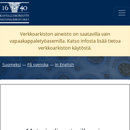
Verkkoarkiston aineisto on saatavilla vain
vapaakappaletyöasemilla. Katso
infosta
lisää tietoa
verkkoarkiston käytöstä.
Suomeksi
―
På svenska
―
In English