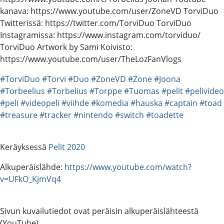
kanava: https://www.youtube.com/user/ZoneVD TorviDuo
Twitterissä: https://twitter.com/TorviDuo TorviDuo
Instagramissa: https://www.instagram.com/torviduo/
TorviDuo Artwork by Sami Koivisto:
https://www.youtube.com/user/TheLozFanVlogs
#TorviDuo
#Torvi
#Duo
#ZoneVD
#Zone
#Joona
#Torbeelius
#Torbelius
#Torppe
#Tuomas
#pelit
#pelivideo
#peli
#videopeli
#viihde
#komedia
#hauska
#captain
#toad
#treasure
#tracker
#nintendo
#switch
#toadette
Keräyksessä
Pelit 2020
Alkuperäislähde:
https://www.youtube.com/watch?
v=UFkO_KjmVq4
Sivun kuvailutiedot ovat peräisin alkuperäislähteestä
(YouTube).