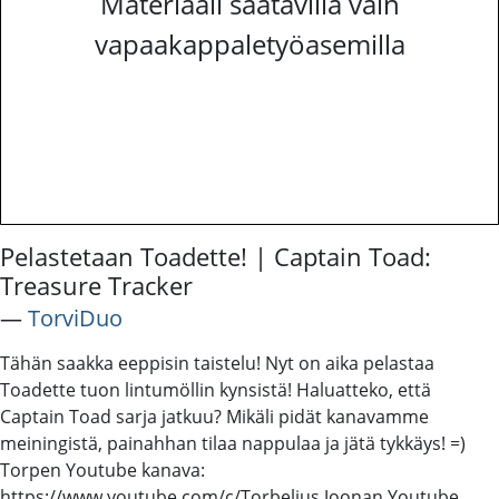
Materiaali saatavilla vain
vapaakappaletyöasemilla
Pelastetaan Toadette! | Captain Toad:
Treasure Tracker
―
TorviDuo
Tähän saakka eeppisin taistelu! Nyt on aika pelastaa
Toadette tuon lintumöllin kynsistä! Haluatteko, että
Captain Toad sarja jatkuu? Mikäli pidät kanavamme
meiningistä, painahhan tilaa nappulaa ja jätä tykkäys! =)
Torpen Youtube kanava:
https://www.youtube.com/c/Torbelius Joonan Youtube