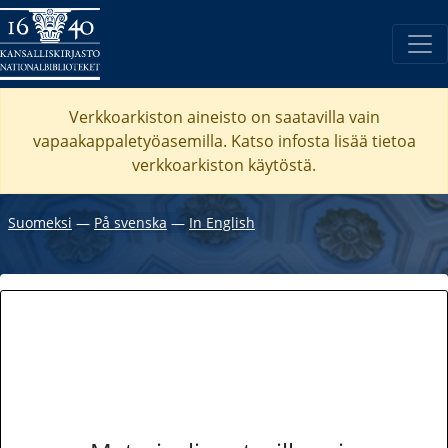
Verkkoarkiston aineisto on saatavilla vain
vapaakappaletyöasemilla. Katso
infosta
lisää tietoa
verkkoarkiston käytöstä.
Suomeksi
―
På svenska
―
In English