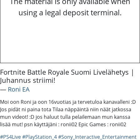
The material is only available when
using a legal deposit terminal.
Fortnite Battle Royale Suomi Livelähetys |
Juhannus striimi!
―
Roni EA
Moi oon Roni ja oon 16vuotias ja tervetuloa kanavalleni :D
Jos pidät ni paina tota Tilaa näppäintä niin näät jatkossa
mun videot! :D jos haluut tulla pelailemaan mun kanssa
lisää mut! psn käyttäjäni : ronii02 Epic Games : ronii02
#PS4Live
#PlayStation_4
#Sony_Interactive_Entertainment