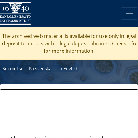
The archived web material is available for use only in legal
deposit terminals within legal deposit libraries. Check
info
for more information.
Suomeksi
―
På svenska
―
In English