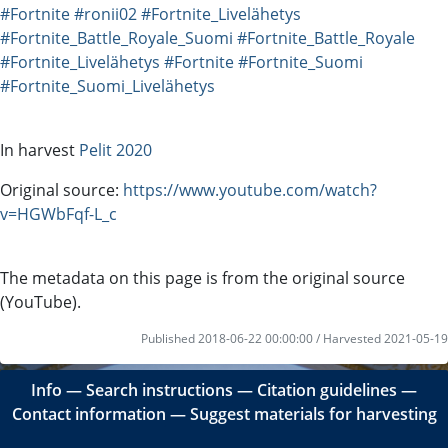
#Fortnite
#ronii02
#Fortnite_Livelähetys
#Fortnite_Battle_Royale_Suomi
#Fortnite_Battle_Royale
#Fortnite_Livelähetys
#Fortnite
#Fortnite_Suomi
#Fortnite_Suomi_Livelähetys
In harvest
Pelit 2020
Original source:
https://www.youtube.com/watch?
v=HGWbFqf-L_c
The metadata on this page is from the original source
(YouTube).
Published 2018-06-22 00:00:00 / Harvested 2021-05-19
Info
―
Search instructions
―
Citation guidelines
―
Contact information
―
Suggest materials for harvesting