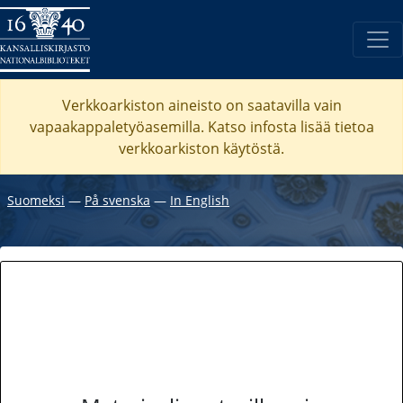
Verkkoarkiston aineisto on saatavilla vain
vapaakappaletyöasemilla. Katso
infosta
lisää tietoa
verkkoarkiston käytöstä.
Suomeksi
―
På svenska
―
In English