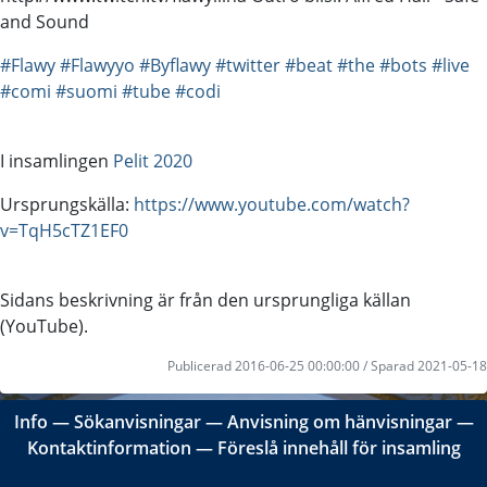
and Sound
#Flawy
#Flawyyo
#Byflawy
#twitter
#beat
#the
#bots
#live
#comi
#suomi
#tube
#codi
I insamlingen
Pelit 2020
Ursprungskälla:
https://www.youtube.com/watch?
v=TqH5cTZ1EF0
Sidans beskrivning är från den ursprungliga källan
(YouTube).
Publicerad 2016-06-25 00:00:00 / Sparad 2021-05-18
Info
―
Sökanvisningar
―
Anvisning om hänvisningar
―
Kontaktinformation
―
Föreslå innehåll för insamling