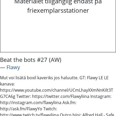
Materialet tillgänglig endast på
friexemplarsstationer
Beat the bots #27 (AW)
―
Flawy
Mut voi lisätä boxil kaveriks jos haluutte. GT: Flawy LE LE
kanava:
https://www.youtube.com/channel/UCmLhayXXmNnKilt3T
G7CA6g Twitter: https://twitter.com/Flawyliina Instagram:
http://instagram.com/flawyliina Ask.fm:
http://ask.fm/FlawyYo Twitch:
http://www.twitch.tv/flawyliina Outro biisi: Alfred Hall - Safe