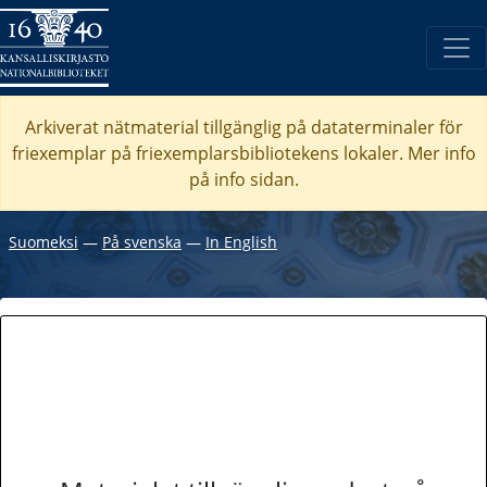
Arkiverat nätmaterial tillgänglig på dataterminaler för
friexemplar på friexemplarsbibliotekens lokaler. Mer info
på info sidan.
Suomeksi
―
På svenska
―
In English