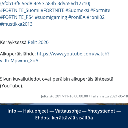
{5f0b13f6-5ed8-4e5e-a83b-3d9a56d12710}
#FORTNITE_Suomi
#FORTNITE
#Suomeksi
#Fortnite
#FORTNITE_PS4
#suomigaming
#roniEA
#ronii02
#mustikka2013
Keräyksessä
Pelit 2020
Alkuperäislähde:
https://www.youtube.com/watch?
v=KdMpwmu_XnA
Sivun kuvailutiedot ovat peräisin alkuperäislähteestä
(YouTube).
Julkaistu 2017-11-16 00:00:00 / Tallennettu 2021-05-18
Info
―
Hakuohjeet
―
Viittausohje
―
Yhteystiedot
―
Ehdota kerättävää sisältöä