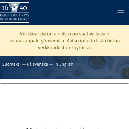
Verkkoarkiston aineisto on saatavilla vain
vapaakappaletyöasemilla. Katso
infosta
lisää tietoa
verkkoarkiston käytöstä.
Suomeksi
―
På svenska
―
In English