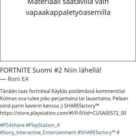
Materiaali saatavilla vain
vapaakappaletyöasemilla
FORTNITE Suomi #2 Niin lähellä!
―
Roni EA
Tänään taas fortnitea! Käykäs pistämässä kommenttia!
Kolmas osa tulee joko perjantaina tai lauantaina. Pelaan
siinä parin kaverin kanssa ;) SHAREfactory™
https://store.playstation.com/#!/fi-fi/tid=CUSA00572_00
#PS4share
#PlayStation_4
#Sony_Interactive_Entertainment
#SHAREfactory™
#