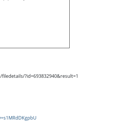
/filedetails/?id=693832940&result=1
h?v=s1MRdDKgpbU