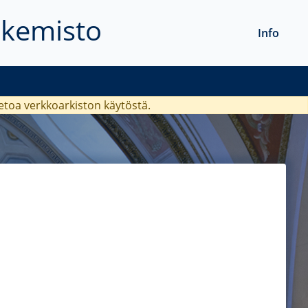
akemisto
Info
ietoa verkkoarkiston käytöstä.