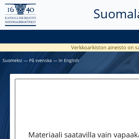
Suomala
Verkkoarkiston aineisto on s
Suomeksi
―
På svenska
―
In English
Materiaali saatavilla vain vapaa