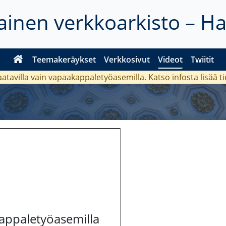
inen verkkoarkisto – H
Teemakeräykset
Verkkosivut
Videot
Twiitit
aatavilla vain vapaakappaletyöasemilla. Katso
infosta
lisää t
kappaletyöasemilla