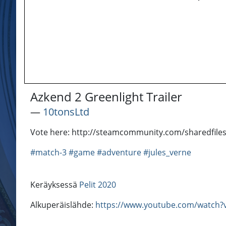
Azkend 2 Greenlight Trailer
―
10tonsLtd
Vote here: http://steamcommunity.com/sharedfiles
#match-3
#game
#adventure
#jules_verne
Keräyksessä
Pelit 2020
Alkuperäislähde:
https://www.youtube.com/watc