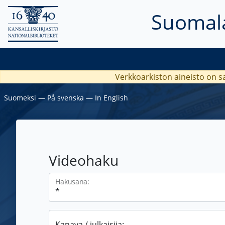
Suomala
Verkkoarkiston aineisto on s
Suomeksi
―
På svenska
―
In English
Videohaku
Hakusana:
Kanava / julkaisija: