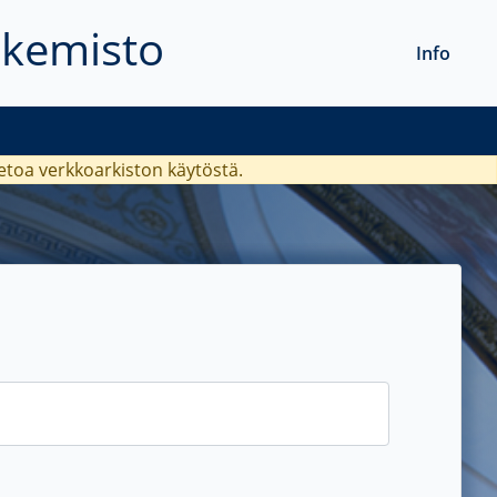
akemisto
Info
ietoa verkkoarkiston käytöstä.