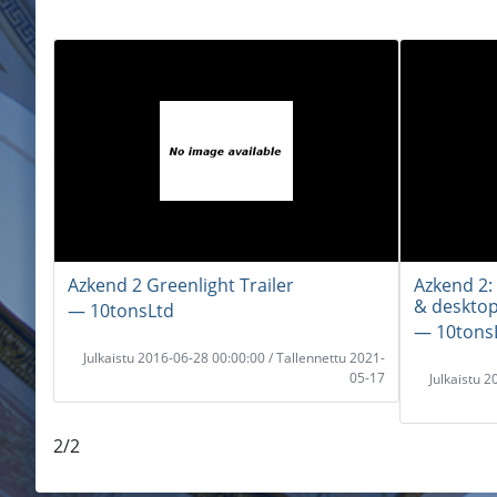
Azkend 2 Greenlight Trailer
Azkend 2:
& desktop 
― 10tonsLtd
― 10tons
Julkaistu 2016-06-28 00:00:00 / Tallennettu 2021-
05-17
Julkaistu 
2/2