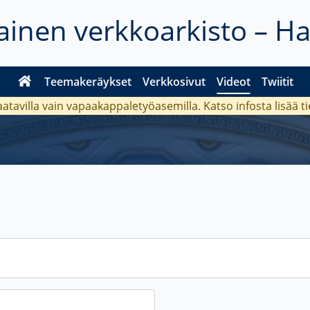
inen verkkoarkisto – H
Teemakeräykset
Verkkosivut
Videot
Twiitit
aatavilla vain vapaakappaletyöasemilla. Katso
infosta
lisää t