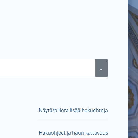
...
Näytä/piilota lisää hakuehtoja
Hakuohjeet ja haun kattavuus