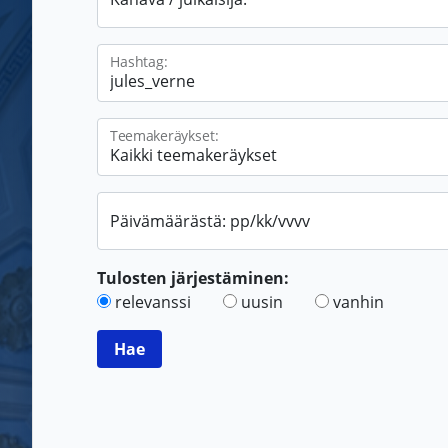
Hashtag:
Teemakeräykset:
Päivämäärästä: pp/kk/vvvv
Tulosten järjestäminen:
relevanssi
uusin
vanhin