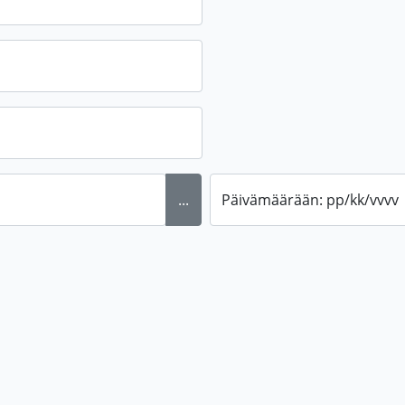
...
Päivämäärään: pp/kk/vvvv