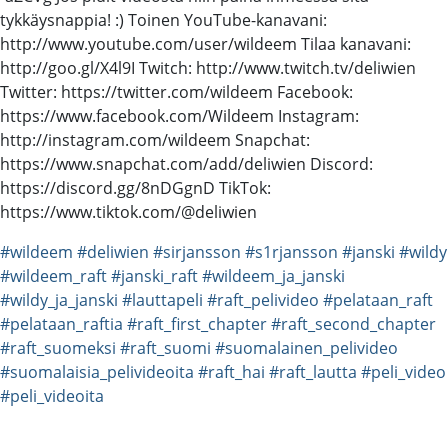
tykkäysnappia! :) Toinen YouTube-kanavani:
http://www.youtube.com/user/wildeem Tilaa kanavani:
http://goo.gl/X4l9I Twitch: http://www.twitch.tv/deliwien
Twitter: https://twitter.com/wildeem Facebook:
https://www.facebook.com/Wildeem Instagram:
http://instagram.com/wildeem Snapchat:
https://www.snapchat.com/add/deliwien Discord:
https://discord.gg/8nDGgnD TikTok:
https://www.tiktok.com/@deliwien
#wildeem
#deliwien
#sirjansson
#s1rjansson
#janski
#wildy
#wildeem_raft
#janski_raft
#wildeem_ja_janski
#wildy_ja_janski
#lauttapeli
#raft_pelivideo
#pelataan_raft
#pelataan_raftia
#raft_first_chapter
#raft_second_chapter
#raft_suomeksi
#raft_suomi
#suomalainen_pelivideo
#suomalaisia_pelivideoita
#raft_hai
#raft_lautta
#peli_video
#peli_videoita