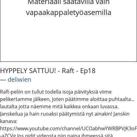
Materiaali saatavilla vain
vapaakappaletyöasemilla
HYPPELY SATTUU! - Raft - Ep18
―
deliwien
Raft-peliin on tullut todella isoja päivityksiä viime
pelikertamme jälkeen, joten päätimme aloittaa puhtaalta...
lautalta jotta näemme mitä kaikkea onkaan luvassa.
Janskeilua ja hain ruoaksi päätymistä nyt ainakin! Janskin
kanava:
https://www.youtube.com/channel/UCOabhwYWRBPVJK3oF
-aZCVg Jos pidit videosta niin paina ihmeessä sitä