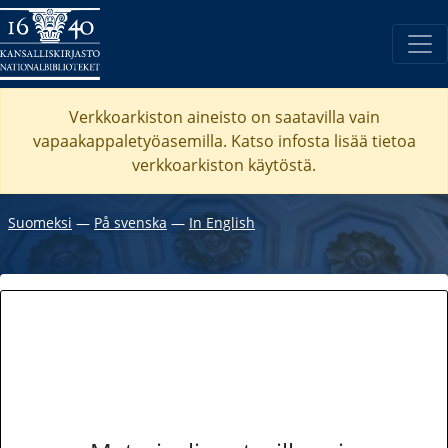
Verkkoarkiston aineisto on saatavilla vain
vapaakappaletyöasemilla. Katso
infosta
lisää tietoa
verkkoarkiston käytöstä.
Suomeksi
―
På svenska
―
In English