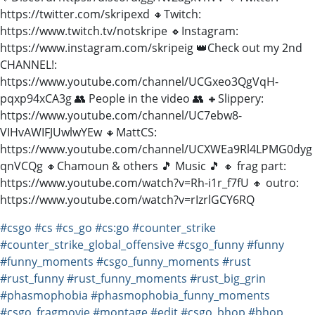
https://twitter.com/skripexd 🔸Twitch:
https://www.twitch.tv/notskripe 🔸Instagram:
https://www.instagram.com/skripeig 👑Check out my 2nd
CHANNEL!:
https://www.youtube.com/channel/UCGxeo3QgVqH-
pqxp94xCA3g 👥 People in the video 👥 🔸Slippery:
https://www.youtube.com/channel/UC7ebw8-
VIHvAWIFJUwlwYEw 🔸MattCS:
https://www.youtube.com/channel/UCXWEa9Rl4LPMG0dyg
qnVCQg 🔸Chamoun & others 🎵 Music 🎵 🔸 frag part:
https://www.youtube.com/watch?v=Rh-i1r_f7fU 🔸 outro:
https://www.youtube.com/watch?v=rIzrlGCY6RQ
#csgo
#cs
#cs_go
#cs:go
#counter_strike
#counter_strike_global_offensive
#csgo_funny
#funny
#funny_moments
#csgo_funny_moments
#rust
#rust_funny
#rust_funny_moments
#rust_big_grin
#phasmophobia
#phasmophobia_funny_moments
#csgo_fragmovie
#montage
#edit
#csgo_bhop
#bhop