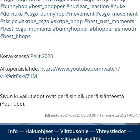
#bunnyhop
#best_bhopper
#nuclear_reaction
#nuke
#de_nuke
#csgo_bunnyhop
#movement
#csgo_movement
#skripe
#skripe_csgo
#skripe_bhop
#best_rust_moments
#best_csgo_moments
#bunnyhopper
#bhopper
#smooth
#best_bhops
Keräyksessä
Pelit 2020
Alkuperäislähde:
https://www.youtube.com/watch?
v=X9dtEskVZ1M
Sivun kuvailutiedot ovat peräisin alkuperäislähteestä
(YouTube).
Julkaistu 2021-02-25 00:00:00 / Tallennettu 2021-05-17
Info
―
Hakuohjeet
―
Viittausohje
―
Yhteystiedot
―
Ehdota kerättävää sisältöä