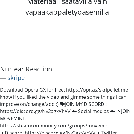
Materiaali saatavilla vain
vapaakappaletyöasemilla
Nuclear Reaction
―
skripe
Download Opera GX for free: https://opr.as/skripe let me
know if you liked the video and gimme some things i can
improve on/change/add :) 🗣JOIN MY DISCORD!:
https://discord.gg/Nv2agxVhVV ☁ Social medias ☁ 🔸JOIN
MOVEMINT:
https://steamcommunity.com/groups/movemint
🔸Discord: https://discord.gg/Nv2agxVhVV 🔸Twitter: