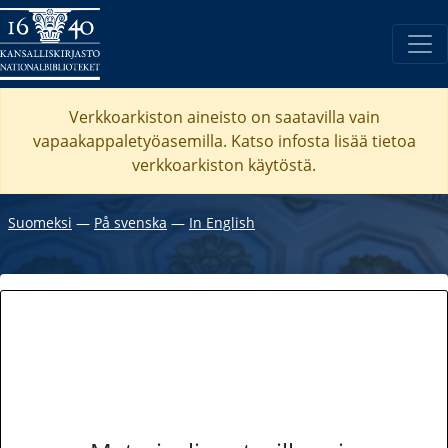
Verkkoarkiston aineisto on saatavilla vain
vapaakappaletyöasemilla. Katso
infosta
lisää tietoa
verkkoarkiston käytöstä.
Suomeksi
―
På svenska
―
In English