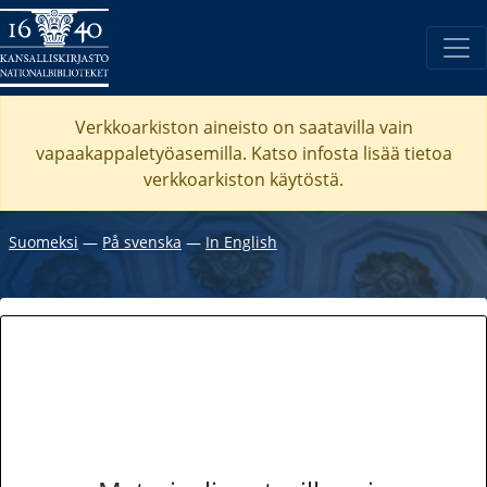
Verkkoarkiston aineisto on saatavilla vain
vapaakappaletyöasemilla. Katso
infosta
lisää tietoa
verkkoarkiston käytöstä.
Suomeksi
―
På svenska
―
In English