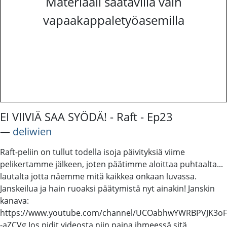
Materiaali saatavilla vain
vapaakappaletyöasemilla
EI VIIVIÄ SAA SYÖDÄ! - Raft - Ep23
―
deliwien
Raft-peliin on tullut todella isoja päivityksiä viime
pelikertamme jälkeen, joten päätimme aloittaa puhtaalta...
lautalta jotta näemme mitä kaikkea onkaan luvassa.
Janskeilua ja hain ruoaksi päätymistä nyt ainakin! Janskin
kanava:
https://www.youtube.com/channel/UCOabhwYWRBPVJK3oF
-aZCVg Jos pidit videosta niin paina ihmeessä sitä