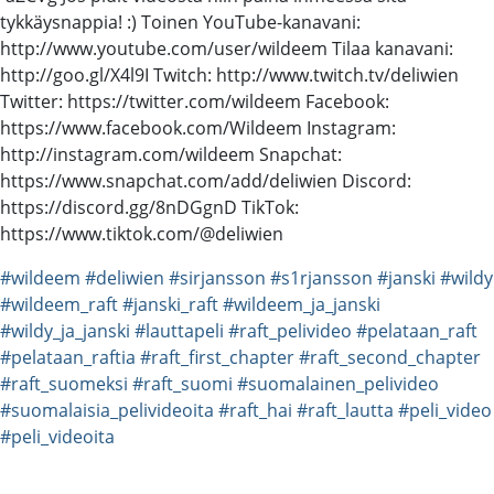
tykkäysnappia! :) Toinen YouTube-kanavani:
http://www.youtube.com/user/wildeem Tilaa kanavani:
http://goo.gl/X4l9I Twitch: http://www.twitch.tv/deliwien
Twitter: https://twitter.com/wildeem Facebook:
https://www.facebook.com/Wildeem Instagram:
http://instagram.com/wildeem Snapchat:
https://www.snapchat.com/add/deliwien Discord:
https://discord.gg/8nDGgnD TikTok:
https://www.tiktok.com/@deliwien
#wildeem
#deliwien
#sirjansson
#s1rjansson
#janski
#wildy
#wildeem_raft
#janski_raft
#wildeem_ja_janski
#wildy_ja_janski
#lauttapeli
#raft_pelivideo
#pelataan_raft
#pelataan_raftia
#raft_first_chapter
#raft_second_chapter
#raft_suomeksi
#raft_suomi
#suomalainen_pelivideo
#suomalaisia_pelivideoita
#raft_hai
#raft_lautta
#peli_video
#peli_videoita