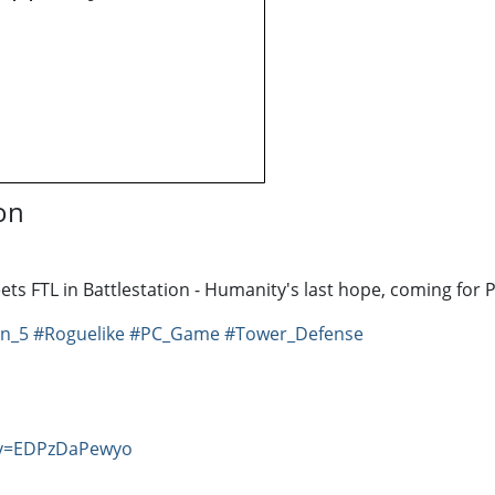
on
ets FTL in Battlestation - Humanity's last hope, coming for P
n_5
#Roguelike
#PC_Game
#Tower_Defense
?v=EDPzDaPewyo