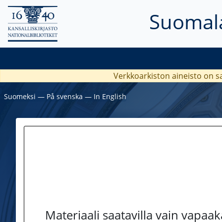
Suomala
Verkkoarkiston aineisto on s
Suomeksi
―
På svenska
―
In English
Materiaali saatavilla vain vapaa