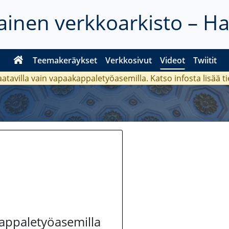
inen verkkoarkisto – H
Teemakeräykset
Verkkosivut
Videot
Twiitit
aatavilla vain vapaakappaletyöasemilla. Katso
infosta
lisää t
kappaletyöasemilla