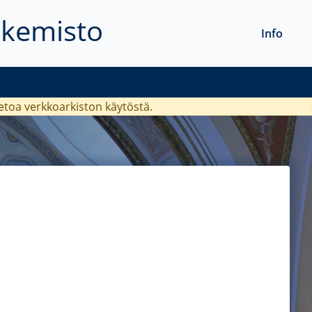
akemisto
Info
ietoa verkkoarkiston käytöstä.