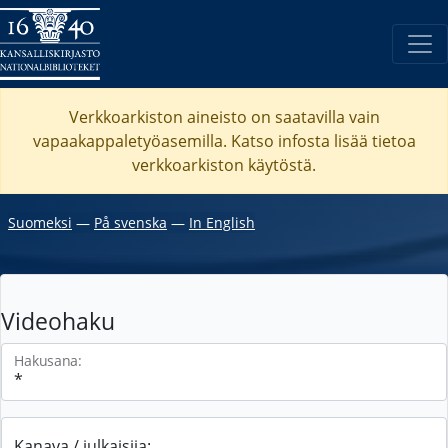
Verkkoarkiston aineisto on saatavilla vain
vapaakappaletyöasemilla. Katso
infosta
lisää tietoa
verkkoarkiston käytöstä.
Suomeksi
―
På svenska
―
In English
Videohaku
Hakusana:
Kanava / julkaisija: