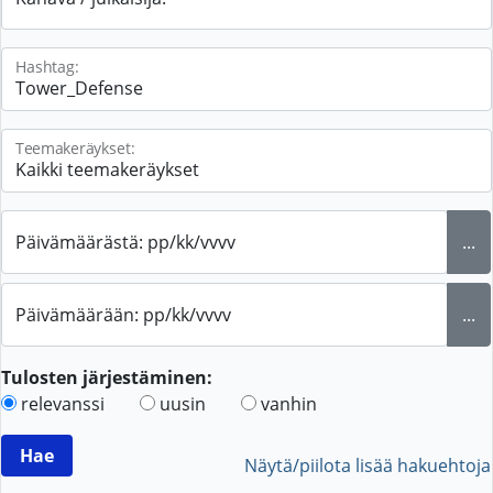
Hashtag:
Teemakeräykset:
Päivämäärästä: pp/kk/vvvv
...
Päivämäärään: pp/kk/vvvv
...
Tulosten järjestäminen:
relevanssi
uusin
vanhin
Näytä/piilota lisää hakuehtoja