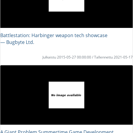
Battlestation: Harbinger weapon tech showcase
― Bugbyte Ltd.
Julkaistu 2015-05-27 00:00:00 / Tallennettu 2021-05-17
A Giant Problem Summertime Game Development