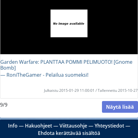
Garden Warfare: PLANTTAA POMMI PELIMUOTO! [Gnome
Bomb]
― RoniTheGamer - Pelailua suomeksi!
Julkaistu 2015-01-29 11:00:01 / Tallennettu 2015-10-27
9/9
Näytä lisää
Info
―
Hakuohjeet
―
Viittausohje
―
Yhteystiedot
―
Ehdota kerättävää sisältöä