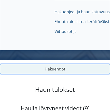
Hakuohjeet ja haun kattavuus
Ehdota aineistoa kerättäväksi
Viittausohje
Hakuehdot
Haun tulokset
Haulla löytyneet videot (9)