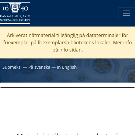
Arkiverat nätmaterial tillgänglig på dataterminaler för
friexemplar på friexemplarsbibliotekens lokaler. Mer info
på info sidan.
Suomeksi
―
På svenska
―
In English