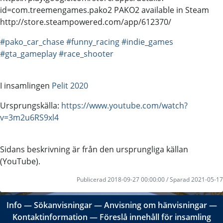
id=com.treemengames.pako2 PAKO2 available in Steam
http://store.steampowered.com/app/612370/
#pako_car_chase
#funny_racing
#indie_games
#gta_gameplay
#race_shooter
I insamlingen
Pelit 2020
Ursprungskälla:
https://www.youtube.com/watch?
v=3m2u6RS9xl4
Sidans beskrivning är från den ursprungliga källan
(YouTube).
Publicerad 2018-09-27 00:00:00 / Sparad 2021-05-17
Info
―
Sökanvisningar
―
Anvisning om hänvisningar
―
Kontaktinformation
―
Föreslå innehåll för insamling