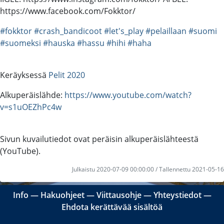
https://www.facebook.com/Fokktor/
#fokktor
#crash_bandicoot
#let's_play
#pelaillaan
#suomi
#suomeksi
#hauska
#hassu
#hihi
#haha
Keräyksessä
Pelit 2020
Alkuperäislähde:
https://www.youtube.com/watch?
v=s1uOEZhPc4w
Sivun kuvailutiedot ovat peräisin alkuperäislähteestä
(YouTube).
Julkaistu 2020-07-09 00:00:00 / Tallennettu 2021-05-16
Info
―
Hakuohjeet
―
Viittausohje
―
Yhteystiedot
―
Ehdota kerättävää sisältöä