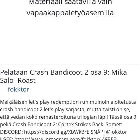
Materiaali saatavilla vain
vapaakappaletyöasemilla
Pelataan Crash Bandicoot 2 osa 9: Mika
Salo- Roast
―
fokktor
Meikäläisen let's play redemption run muinoin aloitetusta
crash bandicoot 2 let's play sarjasta, mutta twisti on se,
että vedän koko remasteroituna trilogian läpi! Tässä osa 9
peliä Crash Bandicoot 2: Cortex Strikes Back. Somet:
DISCORD: https://discord.gg/XbWkBrE SNÄP: @fokktor
IIGEE: https://www.instagram.com/fokktor/ ÄFBEE: