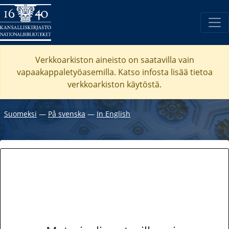
Verkkoarkiston aineisto on saatavilla vain
vapaakappaletyöasemilla. Katso
infosta
lisää tietoa
verkkoarkiston käytöstä.
Suomeksi
―
På svenska
―
In English