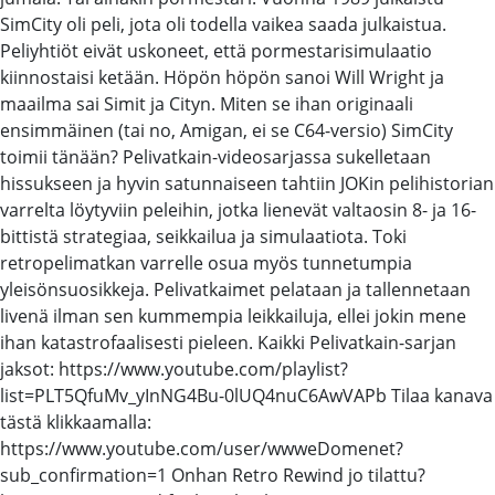
SimCity oli peli, jota oli todella vaikea saada julkaistua.
Peliyhtiöt eivät uskoneet, että pormestarisimulaatio
kiinnostaisi ketään. Höpön höpön sanoi Will Wright ja
maailma sai Simit ja Cityn. Miten se ihan originaali
ensimmäinen (tai no, Amigan, ei se C64-versio) SimCity
toimii tänään? Pelivatkain-videosarjassa sukelletaan
hissukseen ja hyvin satunnaiseen tahtiin JOKin pelihistorian
varrelta löytyviin peleihin, jotka lienevät valtaosin 8- ja 16-
bittistä strategiaa, seikkailua ja simulaatiota. Toki
retropelimatkan varrelle osua myös tunnetumpia
yleisönsuosikkeja. Pelivatkaimet pelataan ja tallennetaan
livenä ilman sen kummempia leikkailuja, ellei jokin mene
ihan katastrofaalisesti pieleen. Kaikki Pelivatkain-sarjan
jaksot: https://www.youtube.com/playlist?
list=PLT5QfuMv_yInNG4Bu-0lUQ4nuC6AwVAPb Tilaa kanava
tästä klikkaamalla:
https://www.youtube.com/user/wwweDomenet?
sub_confirmation=1 Onhan Retro Rewind jo tilattu?