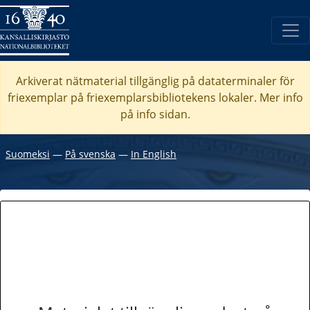
Arkiverat nätmaterial tillgänglig på dataterminaler för
friexemplar på friexemplarsbibliotekens lokaler. Mer info
på info sidan.
Suomeksi
―
På svenska
―
In English