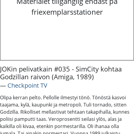
Materialet tillgänglig endast på
friexemplarsstationer
JOKin pelivatkain #035 - SimCity kohtaa
Godzillan raivon (Amiga, 1989)
―
Checkpoint TV
Olipa kerran pelto. Pellolle ilmestyi tönö. Tönöstä kasvoi
taajama, kylä, kaupunki ja metropoli. Tuli tornado, sitten
Godzilla. Rikolliset mellastivat tehtaan takapihalla, kunnes
poliisi pamputti taas. Veroprosentti seilasi ylös, alas ja
kaikilla oli kivaa, etenkin pormestarilla. Oli ihanaa olla
jumala. Tai ainakin pormestari. Vuonna 1989 julkaistu