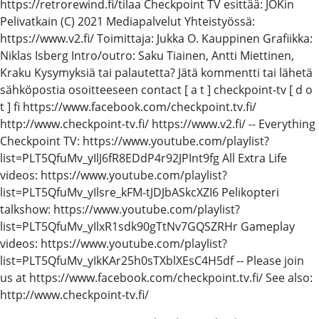
https://retrorewind.fi/tilaa Checkpoint TV esittää: JOKin
Pelivatkain (C) 2021 Mediapalvelut Yhteistyössä:
https://www.v2.fi/ Toimittaja: Jukka O. Kauppinen Grafiikka:
Niklas Isberg Intro/outro: Saku Tiainen, Antti Miettinen,
Kraku Kysymyksiä tai palautetta? Jätä kommentti tai lähetä
sähköpostia osoitteeseen contact [ a t ] checkpoint-tv [ d o
t ] fi https://www.facebook.com/checkpoint.tv.fi/
http://www.checkpoint-tv.fi/ https://www.v2.fi/ -- Everything
Checkpoint TV: https://www.youtube.com/playlist?
list=PLT5QfuMv_yIlJ6fR8EDdP4r92JPInt9fg All Extra Life
videos: https://www.youtube.com/playlist?
list=PLT5QfuMv_yIlsre_kFM-tJDJbASkcXZI6 Pelikopteri
talkshow: https://www.youtube.com/playlist?
list=PLT5QfuMv_yIlxR1sdk90gTtNv7GQSZRHr Gameplay
videos: https://www.youtube.com/playlist?
list=PLT5QfuMv_yIkKAr25h0sTXblXEsC4H5df -- Please join
us at https://www.facebook.com/checkpoint.tv.fi/ See also:
http://www.checkpoint-tv.fi/