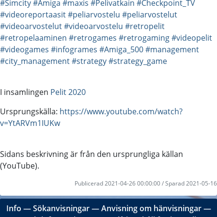
#Simcity
#Amiga
#maxis
#Pelivatkain
#Checkpoint_TV
#videoreportaasit
#peliarvostelu
#peliarvostelut
#videoarvostelut
#videoarvostelu
#retropelit
#retropelaaminen
#retrogames
#retrogaming
#videopelit
#videogames
#infogrames
#Amiga_500
#management
#city_management
#strategy
#strategy_game
I insamlingen
Pelit 2020
Ursprungskälla:
https://www.youtube.com/watch?
v=YtARVm1IUKw
Sidans beskrivning är från den ursprungliga källan
(YouTube).
Publicerad 2021-04-26 00:00:00 / Sparad 2021-05-16
Info
―
Sökanvisningar
―
Anvisning om hänvisningar
―