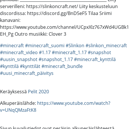
serverilleni: https://slinkoncraft.net/ Liity keskusteluun
discordissa: https://discord.gg/BnD5eF5 Tilaa Sriimi
kanavani:
https://www.youtube.com/channel/UCpxXlz767xWd4UGBk1
EH_Pg Outro musiikki: Clover 3
#minecraft
#minecraft_suomi
#Slinkon
#slinkon_minecraft
#minecraft_video
#1.17
#minecraft_1.17
#snapshot
#uusin_snapshot
#snapshot_1.17
#minecraft_kynttilä
#kynttilä
#kynttilät
#minecraft_bundle
#uusi_minecraft_päivitys
Keräyksessä
Pelit 2020
Alkuperäislähde:
https://www.youtube.com/watch?
v=UNqQMzaFtK8
Sivun kuvailutiedot ovat peräisin alkuperäislähteestä