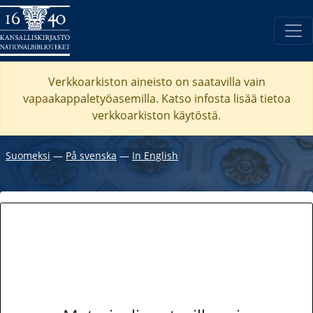
Verkkoarkiston aineisto on saatavilla vain
vapaakappaletyöasemilla. Katso
infosta
lisää tietoa
verkkoarkiston käytöstä.
Suomeksi
―
På svenska
―
In English