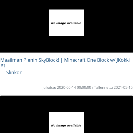
Maailman Pienin SkyBlock! | Minecraft One Block w/ JKokki
#1
― Slinkon
Julkaistu 2020-05-14 00:00:00 / Tallennettu 2021-05-15