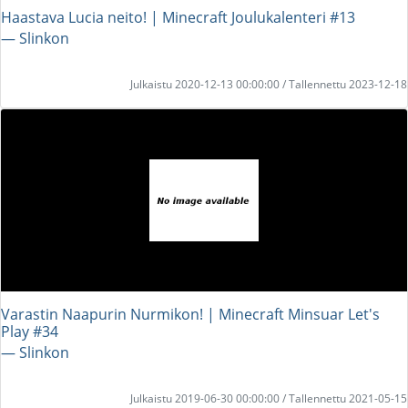
Haastava Lucia neito! | Minecraft Joulukalenteri #13
― Slinkon
Julkaistu 2020-12-13 00:00:00 / Tallennettu 2023-12-18
Varastin Naapurin Nurmikon! | Minecraft Minsuar Let's
Play #34
― Slinkon
Julkaistu 2019-06-30 00:00:00 / Tallennettu 2021-05-15