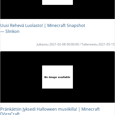
Uusi Rehevä Luolasto! | Minecraft Snapshot
― Slinkon
Julkaistu 2021-02-08 00:00:00 / Tallennettu 2021-05-15
Pränkättiin Jyksedi Halloween musiikilla! | Minecraft
DörpCraft