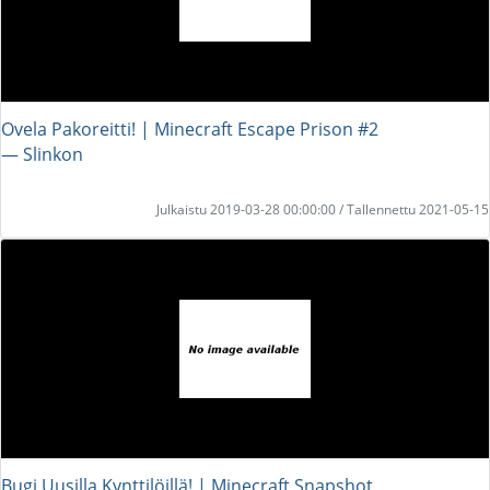
Ovela Pakoreitti! | Minecraft Escape Prison #2
― Slinkon
Julkaistu 2019-03-28 00:00:00 / Tallennettu 2021-05-15
Bugi Uusilla Kynttilöillä! | Minecraft Snapshot