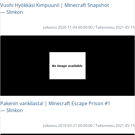
Vuohi Hyökkäsi Kimpuuni! | Minecraft Snapshot
― Slinkon
Julkaistu 2020-11-04 00:00:00 / Tallennettu 2021-05-15
Pakenin vankilasta! | Minecraft Escape Prison #1
― Slinkon
Julkaistu 2019-03-21 00:00:00 / Tallennettu 2021-05-15