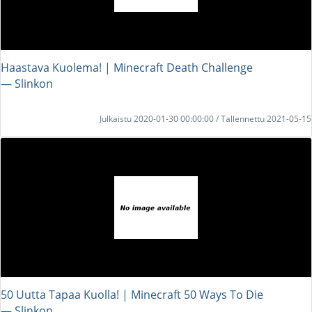
Haastava Kuolema! | Minecraft Death Challenge
― Slinkon
Julkaistu 2020-01-30 00:00:00 / Tallennettu 2021-05-15
50 Uutta Tapaa Kuolla! | Minecraft 50 Ways To Die
― Slinkon