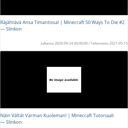
Räjähtävä Ansa Timantissa! | Minecraft 50 Ways To Die #2
― Slinkon
Julkaistu 2020-09-24 00:00:00 / Tallennettu 2021-05-15
Näin Vältät Varman Kuoleman! | Minecraft Tutoriaali
― Slinkon