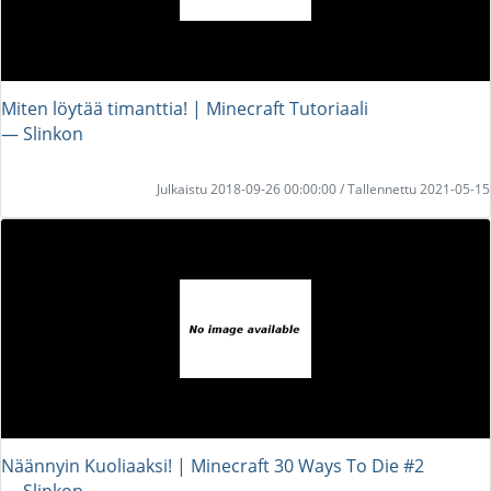
Miten löytää timanttia! | Minecraft Tutoriaali
― Slinkon
Julkaistu 2018-09-26 00:00:00 / Tallennettu 2021-05-15
Näännyin Kuoliaaksi! | Minecraft 30 Ways To Die #2
― Slinkon