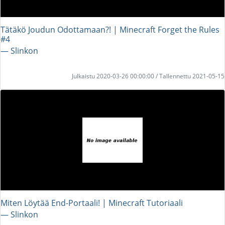
Tätäkö Joudun Odottamaan?! | Minecraft Forget the Rules
#4
― Slinkon
Julkaistu 2020-03-26 00:00:00 / Tallennettu 2021-05-15
Miten Löytää End-Portaali! | Minecraft Tutoriaali
― Slinkon