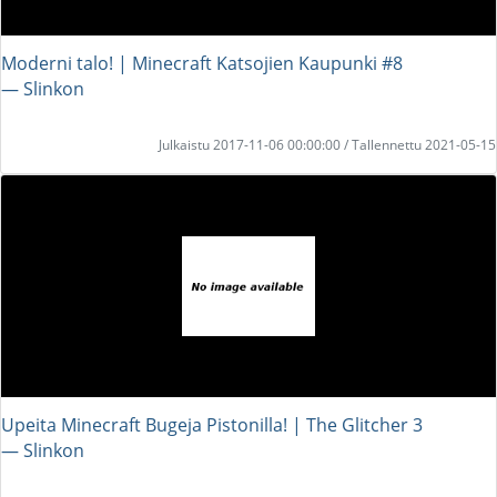
Moderni talo! | Minecraft Katsojien Kaupunki #8
― Slinkon
Julkaistu 2017-11-06 00:00:00 / Tallennettu 2021-05-15
Upeita Minecraft Bugeja Pistonilla! | The Glitcher 3
― Slinkon