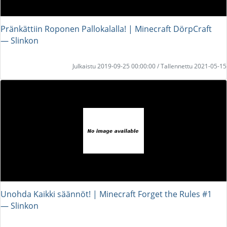
Pränkättiin Roponen Pallokalalla! | Minecraft DörpCraft
― Slinkon
Julkaistu 2019-09-25 00:00:00 / Tallennettu 2021-05-15
Unohda Kaikki säännöt! | Minecraft Forget the Rules #1
― Slinkon