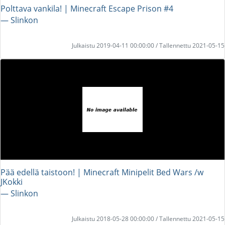
Polttava vankila! | Minecraft Escape Prison #4
― Slinkon
Julkaistu 2019-04-11 00:00:00 / Tallennettu 2021-05-15
Pää edellä taistoon! | Minecraft Minipelit Bed Wars /w
JKokki
― Slinkon
Julkaistu 2018-05-28 00:00:00 / Tallennettu 2021-05-15