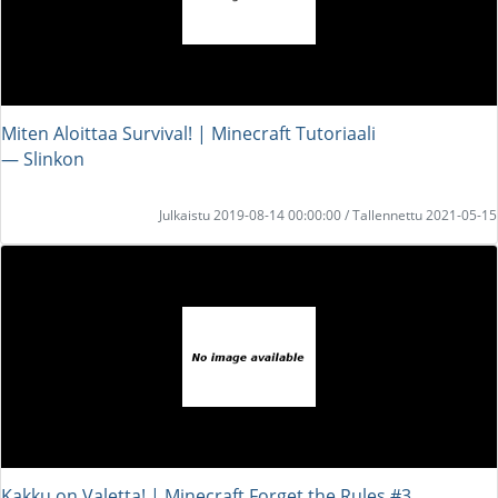
Miten Aloittaa Survival! | Minecraft Tutoriaali
― Slinkon
Julkaistu 2019-08-14 00:00:00 / Tallennettu 2021-05-15
Kakku on Valetta! | Minecraft Forget the Rules #3