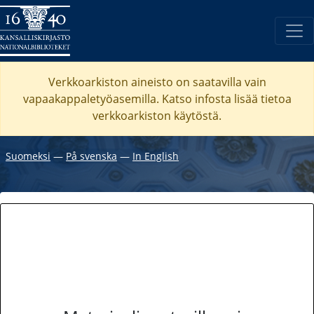
Verkkoarkiston aineisto on saatavilla vain
vapaakappaletyöasemilla. Katso
infosta
lisää tietoa
verkkoarkiston käytöstä.
Suomeksi
―
På svenska
―
In English