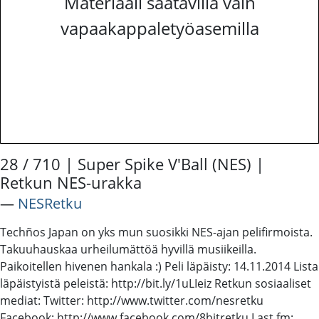
Materiaali saatavilla vain
vapaakappaletyöasemilla
28 / 710 | Super Spike V'Ball (NES) |
Retkun NES-urakka
―
NESRetku
Techños Japan on yks mun suosikki NES-ajan pelifirmoista.
Takuuhauskaa urheilumättöä hyvillä musiikeilla.
Paikoitellen hivenen hankala :) Peli läpäisty: 14.11.2014 Lista
läpäistyistä peleistä: http://bit.ly/1uLIeiz Retkun sosiaaliset
mediat: Twitter: http://www.twitter.com/nesretku
Facebook: http://www.facebook.com/8bitretku Last.fm: