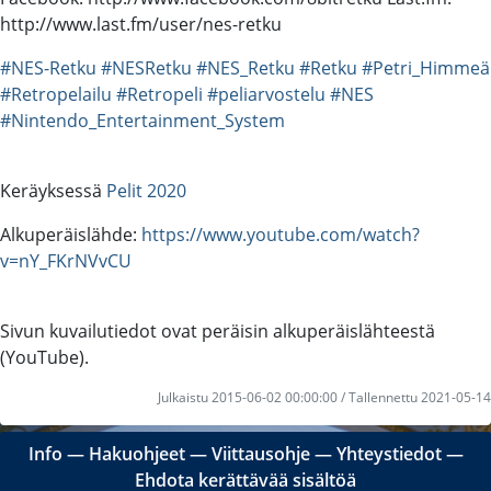
http://www.last.fm/user/nes-retku
#NES-Retku
#NESRetku
#NES_Retku
#Retku
#Petri_Himmeä
#Retropelailu
#Retropeli
#peliarvostelu
#NES
#Nintendo_Entertainment_System
Keräyksessä
Pelit 2020
Alkuperäislähde:
https://www.youtube.com/watch?
v=nY_FKrNVvCU
Sivun kuvailutiedot ovat peräisin alkuperäislähteestä
(YouTube).
Julkaistu 2015-06-02 00:00:00 / Tallennettu 2021-05-14
Info
―
Hakuohjeet
―
Viittausohje
―
Yhteystiedot
―
Ehdota kerättävää sisältöä