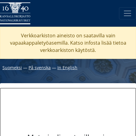
Verkkoarkiston aineisto on saatavilla vain
vapaakappaletyöasemilla. Katso
infosta
lisää tietoa
verkkoarkiston käytöstä.
Suomeksi
―
På svenska
―
In English