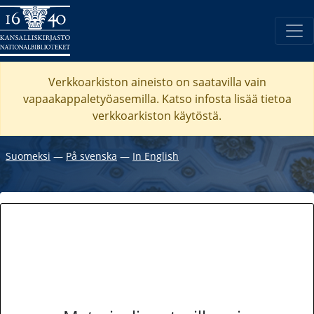
Verkkoarkiston aineisto on saatavilla vain
vapaakappaletyöasemilla. Katso
infosta
lisää tietoa
verkkoarkiston käytöstä.
Suomeksi
―
På svenska
―
In English