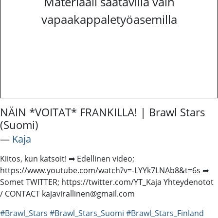
Materiaali saatavilla vain
vapaakappaletyöasemilla
NÄIN *VOITAT* FRANKILLA! | Brawl Stars
(Suomi)
―
Kaja
Kiitos, kun katsoit! ➡ Edellinen video;
https://www.youtube.com/watch?v=-LYYk7LNAb8&t=6s ➡
Somet TWITTER; https://twitter.com/YT_Kaja Yhteydenotot
/ CONTACT kajavirallinen@gmail.com
#Brawl_Stars
#Brawl_Stars_Suomi
#Brawl_Stars_Finland