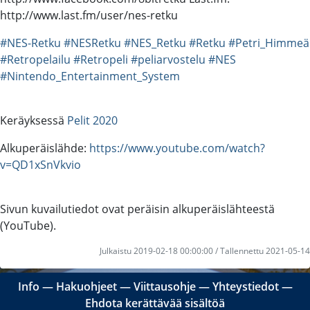
http://www.last.fm/user/nes-retku
#NES-Retku
#NESRetku
#NES_Retku
#Retku
#Petri_Himmeä
#Retropelailu
#Retropeli
#peliarvostelu
#NES
#Nintendo_Entertainment_System
Keräyksessä
Pelit 2020
Alkuperäislähde:
https://www.youtube.com/watch?
v=QD1xSnVkvio
Sivun kuvailutiedot ovat peräisin alkuperäislähteestä
(YouTube).
Julkaistu 2019-02-18 00:00:00 / Tallennettu 2021-05-14
Info
―
Hakuohjeet
―
Viittausohje
―
Yhteystiedot
―
Ehdota kerättävää sisältöä