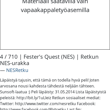
Materiaali saatavilla vain
vapaakappaletyöasemilla
4 / 710 | Fester's Quest (NES) | Retkun
NES-urakka
―
NESRetku
Läpäistyä tajusin, että tämä on todella hyvä peli! Joten
arvosana nousi kahdesta tähdestä neljään tähteen.
Sunsoft-laatua :) Peli läpäisty: 31.05.2014 Lista läpäistyistä
peleistä: http://bit.ly/1uLIeiz Retkun sosiaaliset mediat:
Twitter: http://www.twitter.com/nesretku Facebook:
http://www.facebook.com/8bitretku Last.fm: