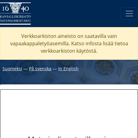
Verkkoarkiston aineisto on saatavilla vain
vapaakappaletyöasemilla. Katso
infosta
lisää tietoa
verkkoarkiston käytöstä.
Suomeksi
―
På svenska
―
In English