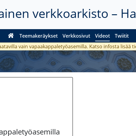
inen verkkoarkisto – H
Teemakeräykset
Verkkosivut
Videot
Twiitit
aatavilla vain vapaakappaletyöasemilla. Katso
infosta
lisää t
kappaletyöasemilla