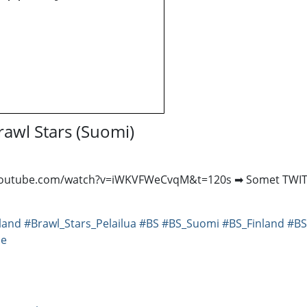
awl Stars (Suomi)
www.youtube.com/watch?v=iWKVFWeCvqM&t=120s ➡ Somet TWITT
land
#Brawl_Stars_Pelailua
#BS
#BS_Suomi
#BS_Finland
#BS
ne