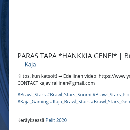
PARAS TAPA *HANKKIA GENE!* | Br
―
Kaja
Kiitos, kun katsoit! ➡ Edellinen video; https://
CONTACT kajavirallinen@gmail.com
#Brawl_Stars
#Brawl_Stars_Suomi
#Brawl_Stars_Fin
#Kaja_Gaming
#Kaja_Brawl_Stars
#Brawl_Stars_Ge
Keräyksessä
Pelit 2020