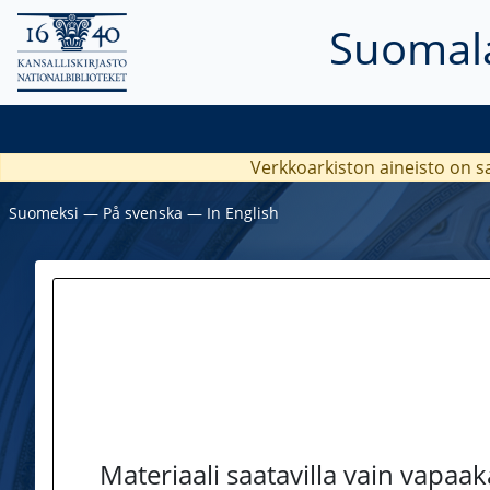
Suomala
Verkkoarkiston aineisto on s
Suomeksi
―
På svenska
―
In English
Materiaali saatavilla vain vapaa