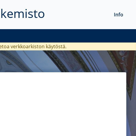
akemisto
Info
ietoa verkkoarkiston käytöstä.