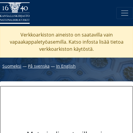
Verkkoarkiston aineisto on saatavilla vain
vapaakappaletyöasemilla. Katso
infosta
lisää tietoa
verkkoarkiston käytöstä.
Suomeksi
―
På svenska
―
In English