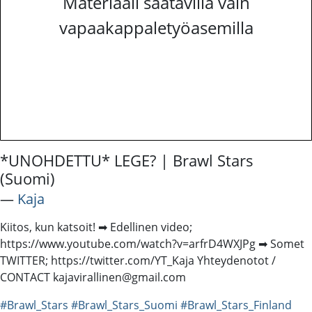
Materiaali saatavilla vain
vapaakappaletyöasemilla
*UNOHDETTU* LEGE? | Brawl Stars
(Suomi)
―
Kaja
Kiitos, kun katsoit! ➡ Edellinen video;
https://www.youtube.com/watch?v=arfrD4WXJPg ➡ Somet
TWITTER; https://twitter.com/YT_Kaja Yhteydenotot /
CONTACT kajavirallinen@gmail.com
#Brawl_Stars
#Brawl_Stars_Suomi
#Brawl_Stars_Finland