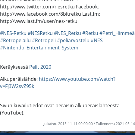
http://www.twitter.com/nesretku Facebook:
http://www.facebook.com/8bitretku Last.fm:
http://www.last.fm/user/nes-retku
#NES-Retku
#NESRetku
#NES_Retku
#Retku
#Petri_Himmeä
#Retropelailu
#Retropeli
#peliarvostelu
#NES
#Nintendo_Entertainment_System
Keräyksessä
Pelit 2020
Alkuperäislähde:
https://www.youtube.com/watch?
v=Fj3W2svZ95k
Sivun kuvailutiedot ovat peräisin alkuperäislähteestä
(YouTube).
Julkaistu 2015-11-11 00:00:00 / Tallennettu 2021-05-14