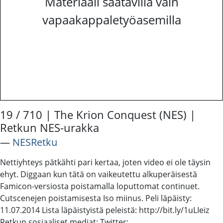
Materiaali saatavilla vain
vapaakappaletyöasemilla
19 / 710 | The Krion Conquest (NES) |
Retkun NES-urakka
―
NESRetku
Nettiyhteys pätkähti pari kertaa, joten video ei ole täysin
ehyt. Diggaan kun tätä on vaikeutettu alkuperäisestä
Famicon-versiosta poistamalla loputtomat continuet.
Cutscenejen poistamisesta Iso miinus. Peli läpäisty:
11.07.2014 Lista läpäistyistä peleistä: http://bit.ly/1uLIeiz
Retkun sosiaaliset mediat: Twitter: