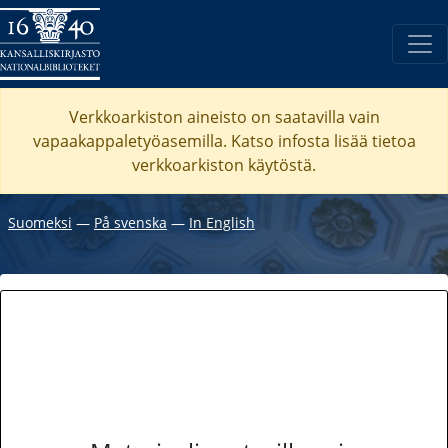
Verkkoarkiston aineisto on saatavilla vain
vapaakappaletyöasemilla. Katso
infosta
lisää tietoa
verkkoarkiston käytöstä.
Suomeksi
―
På svenska
―
In English