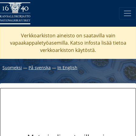
Verkkoarkiston aineisto on saatavilla vain
vapaakappaletyöasemilla. Katso
infosta
lisää tietoa
verkkoarkiston käytöstä.
Suomeksi
―
På svenska
―
In English