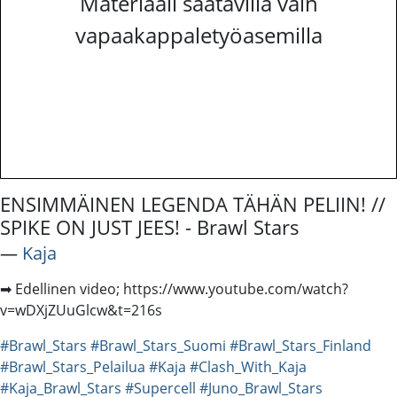
Materiaali saatavilla vain
vapaakappaletyöasemilla
ENSIMMÄINEN LEGENDA TÄHÄN PELIIN! //
SPIKE ON JUST JEES! - Brawl Stars
―
Kaja
➡ Edellinen video; https://www.youtube.com/watch?
v=wDXjZUuGlcw&t=216s
#Brawl_Stars
#Brawl_Stars_Suomi
#Brawl_Stars_Finland
#Brawl_Stars_Pelailua
#Kaja
#Clash_With_Kaja
#Kaja_Brawl_Stars
#Supercell
#Juno_Brawl_Stars