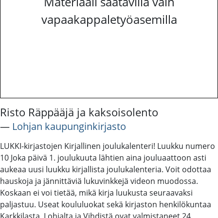
Materiaali saatavilla vain
vapaakappaletyöasemilla
Risto Räppääjä ja kaksoisolento
―
Lohjan kaupunginkirjasto
LUKKI-kirjastojen Kirjallinen joulukalenteri! Luukku numero
10 Joka päivä 1. joulukuuta lähtien aina jouluaattoon asti
aukeaa uusi luukku kirjallista joulukalenteria. Voit odottaa
hauskoja ja jännittäviä lukuvinkkejä videon muodossa.
Koskaan ei voi tietää, mikä kirja luukusta seuraavaksi
paljastuu. Useat koululuokat sekä kirjaston henkilökuntaa
Karkkilasta, Lohjalta ja Vihdistä ovat valmistaneet 24