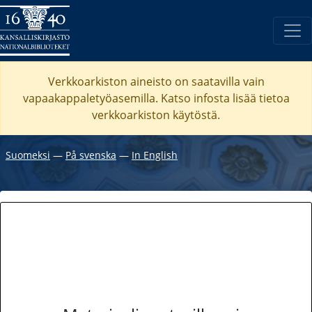
Verkkoarkiston aineisto on saatavilla vain
vapaakappaletyöasemilla. Katso
infosta
lisää tietoa
verkkoarkiston käytöstä.
Suomeksi
―
På svenska
―
In English