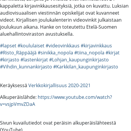
kappaletta kirjavinkkausesityksiä, jotka on kuvattu. Luksian
audiovisuaalisen viestinnän opiskelijat ovat kuvanneet
videot. Kirjallisen joulukalenterin videovinkit julkaistaan
joulukuun aikana. Hanke on toteutettu Etelä-Suomen
aluehallintoviraston avustuksella.
#lapset
#koululaiset
#videovinkkaus
#kirjavinkkaus
#Risto_Räppääjä
#sinikka_nopola
#tiina_nopola
#kirjat
#kirjasto
#lastenkirjat
#Lohjan_kaupunginkirjasto
#Vihdin_kunnankirjasto
#Karkkilan_kaupunginkirjasto
Keräyksessä
Verkkokirjallisuus 2020-2021
Alkuperäislähde:
https://www.youtube.com/watch?
v=vsjpVmvZDaA
Sivun kuvailutiedot ovat peräisin alkuperäislähteestä
(YouTube).