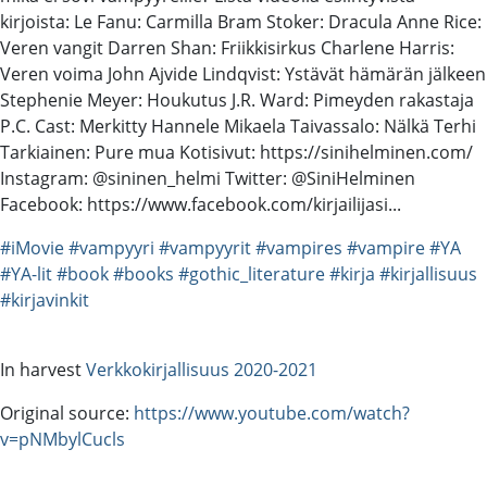
kirjoista: Le Fanu: Carmilla Bram Stoker: Dracula Anne Rice:
Veren vangit Darren Shan: Friikkisirkus Charlene Harris:
Veren voima John Ajvide Lindqvist: Ystävät hämärän jälkeen
Stephenie Meyer: Houkutus J.R. Ward: Pimeyden rakastaja
P.C. Cast: Merkitty Hannele Mikaela Taivassalo: Nälkä Terhi
Tarkiainen: Pure mua Kotisivut: https://sinihelminen.com/
Instagram: @sininen_helmi Twitter: @SiniHelminen
Facebook: https://www.facebook.com/kirjailijasi...
#iMovie
#vampyyri
#vampyyrit
#vampires
#vampire
#YA
#YA-lit
#book
#books
#gothic_literature
#kirja
#kirjallisuus
#kirjavinkit
In harvest
Verkkokirjallisuus 2020-2021
Original source:
https://www.youtube.com/watch?
v=pNMbylCucls