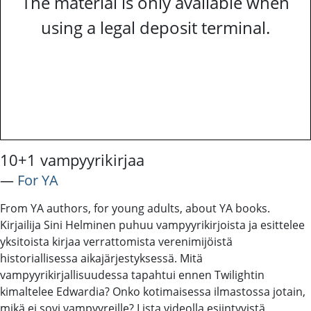
The material is only available when
using a legal deposit terminal.
10+1 vampyyrikirjaa
―
For YA
From YA authors, for young adults, about YA books.
Kirjailija Sini Helminen puhuu vampyyrikirjoista ja esittelee
yksitoista kirjaa verrattomista verenimijöistä
historiallisessa aikajärjestyksessä. Mitä
vampyyrikirjallisuudessa tapahtui ennen Twilightin
kimaltelee Edwardia? Onko kotimaisessa ilmastossa jotain,
mikä ei sovi vampyyreille? Lista videolla esiintyvistä