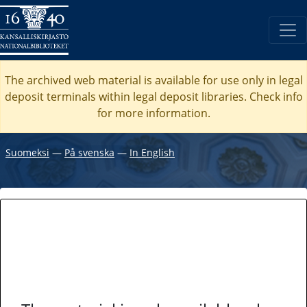
The archived web material is available for use only in legal
deposit terminals within legal deposit libraries. Check
info
for more information.
Suomeksi
―
På svenska
―
In English