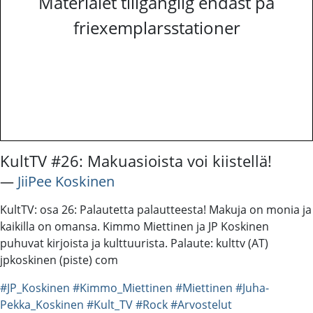
Materialet tillgänglig endast på
friexemplarsstationer
KultTV #26: Makuasioista voi kiistellä!
―
JiiPee Koskinen
KultTV: osa 26: Palautetta palautteesta! Makuja on monia ja
kaikilla on omansa. Kimmo Miettinen ja JP Koskinen
puhuvat kirjoista ja kulttuurista. Palaute: kulttv (AT)
jpkoskinen (piste) com
#JP_Koskinen
#Kimmo_Miettinen
#Miettinen
#Juha-
Pekka_Koskinen
#Kult_TV
#Rock
#Arvostelut