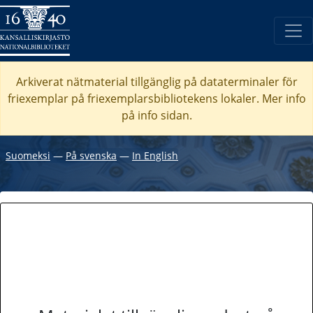
Arkiverat nätmaterial tillgänglig på dataterminaler för
friexemplar på friexemplarsbibliotekens lokaler. Mer info
på info sidan.
Suomeksi
―
På svenska
―
In English