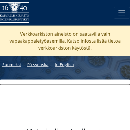
Verkkoarkiston aineisto on saatavilla vain
vapaakappaletyöasemilla. Katso
infosta
lisää tietoa
verkkoarkiston käytöstä.
Suomeksi
―
På svenska
―
In English