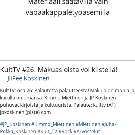
Materiaali saatavilla vain
vapaakappaletyöasemilla
KultTV #26: Makuasioista voi kiistellä!
―
JiiPee Koskinen
KultTV: osa 26: Palautetta palautteesta! Makuja on monia ja
kaikilla on omansa. Kimmo Miettinen ja JP Koskinen
puhuvat kirjoista ja kulttuurista. Palaute: kulttv (AT)
jpkoskinen (piste) com
#JP_Koskinen
#Kimmo_Miettinen
#Miettinen
#Juha-
Pekka_Koskinen
#Kult_TV
#Rock
#Arvostelut