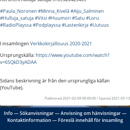
#Paula_Noronen
#Minna_Kivelä
#Aiju_Salminen
#Hulluja_satuja
#Vitsi
#Huumori
#Satu
#Loru
#RadioPlayssa
#Podplayssa
#Lastenkirja
#Uutuus
I insamlingen
Verkkokirjallisuus 2020-2021
Ursprungskälla:
https://www.youtube.com/watch?
v=6SQkD3yADAA
Sidans beskrivning är från den ursprungliga källan
(YouTube).
Publicerad 2021-02-09 00:00:00 / Sparad 2021-05-13
Info
―
Sökanvisningar
―
Anvisning om hänvisningar
―
Kontaktinformation
―
Föreslå innehåll för insamling