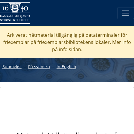
Arkiverat nätmaterial tillgänglig på dataterminaler för
friexemplar på friexemplarsbibliotekens lokaler. Mer info
på info sidan.
Suomeksi
―
På svenska
―
In English