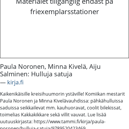
Materialet tillgänglig endast på
friexemplarsstationer
Paula Noronen, Minna Kivelä, Aiju
Salminen: Hulluja satuja
―
kirja.fi
Kaikenikäisille kreisihuumorin ystäville! Komiikan mestarit
Paula Noronen ja Minna Kivelävauhdissa: pähkähulluissa
saduissa seikkailevat mm. kauhuoravat, coolit bilekissat,
toimelias Kakkakikkare sekä villit vauvat. Lue lisää
uutuuskirjasta: https://www.tammi.fi/kirja/paula-
noronen/hulluja-satuja/9789520423469