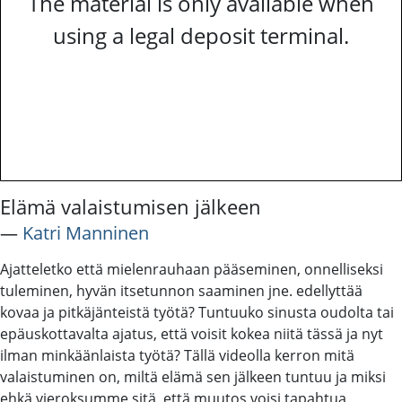
The material is only available when
using a legal deposit terminal.
Elämä valaistumisen jälkeen
―
Katri Manninen
Ajatteletko että mielenrauhaan pääseminen, onnelliseksi
tuleminen, hyvän itsetunnon saaminen jne. edellyttää
kovaa ja pitkäjänteistä työtä? Tuntuuko sinusta oudolta tai
epäuskottavalta ajatus, että voisit kokea niitä tässä ja nyt
ilman minkäänlaista työtä? Tällä videolla kerron mitä
valaistuminen on, miltä elämä sen jälkeen tuntuu ja miksi
ehkä vieroksumme sitä, että muutos voisi tapahtua