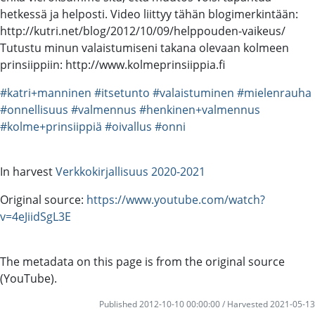
hetkessä ja helposti. Video liittyy tähän blogimerkintään:
http://kutri.net/blog/2012/10/09/helppouden-vaikeus/
Tutustu minun valaistumiseni takana olevaan kolmeen
prinsiippiin: http://www.kolmeprinsiippia.fi
#katri+manninen
#itsetunto
#valaistuminen
#mielenrauha
#onnellisuus
#valmennus
#henkinen+valmennus
#kolme+prinsiippiä
#oivallus
#onni
In harvest
Verkkokirjallisuus 2020-2021
Original source:
https://www.youtube.com/watch?
v=4eJiidSgL3E
The metadata on this page is from the original source
(YouTube).
Published 2012-10-10 00:00:00 / Harvested 2021-05-13