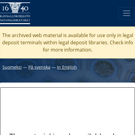
The archived web material is available for use only in legal
deposit terminals within legal deposit libraries. Check
info
for more information.
Suomeksi
―
På svenska
―
In English