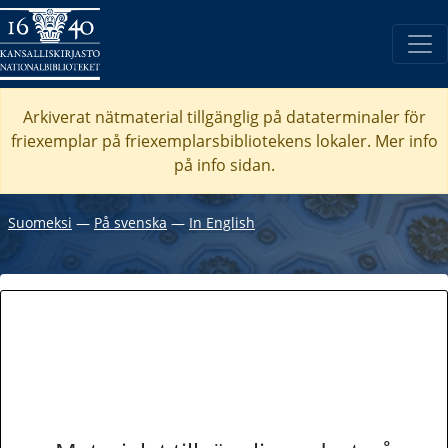
Arkiverat nätmaterial tillgänglig på dataterminaler för
friexemplar på friexemplarsbibliotekens lokaler. Mer info
på info sidan.
Suomeksi
―
På svenska
―
In English