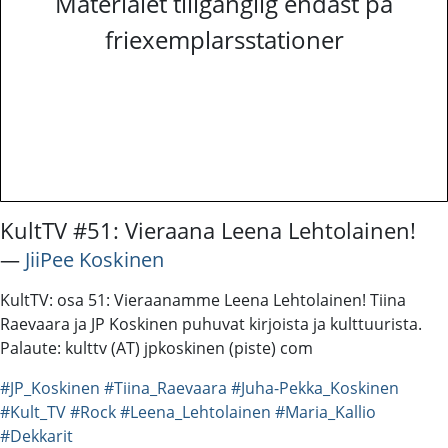
Materialet tillgänglig endast på
friexemplarsstationer
KultTV #51: Vieraana Leena Lehtolainen!
―
JiiPee Koskinen
KultTV: osa 51: Vieraanamme Leena Lehtolainen! Tiina
Raevaara ja JP Koskinen puhuvat kirjoista ja kulttuurista.
Palaute: kulttv (AT) jpkoskinen (piste) com
#JP_Koskinen
#Tiina_Raevaara
#Juha-Pekka_Koskinen
#Kult_TV
#Rock
#Leena_Lehtolainen
#Maria_Kallio
#Dekkarit