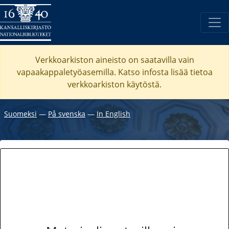
Verkkoarkiston aineisto on saatavilla vain
vapaakappaletyöasemilla. Katso
infosta
lisää tietoa
verkkoarkiston käytöstä.
Suomeksi
―
På svenska
―
In English