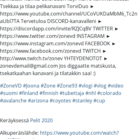
Tsekkaa ja tilaa pelikanavani TorviDuo ►
https://www.youtube.com/channel/UCoVUKDaMbM6_Tc2n
aUbl7TA Tervetuloa DISCORD-kanavalleni ►
https://discordapp.com/invite/RZJCqBV TWITTER ►
https://www.twitter.com/zonevd INSTAGRAM ►
https://www.instagram.com/zonevd FACEBOOK ►
https://www.facebook.com/zonevd TWITCH ►
http://www.twitch.tv/zonev YHTEYDENOTOT ►
zonevdemail@gmail.com Jos diggaatte matskusta,
tsekatkaahan kanavani ja tilatakkin saa! :)
#ZoneVD
#Joona
#Zone
#Zone93
#vlogi
#vlog
#video
#suomi
#finland
#finnish
#tubettaja
#nhl
#colorado
#avalanche
#arizona
#coyotes
#stanley
#cup
Keräyksessä
Pelit 2020
Alkuperäislähde:
https://www.youtube.com/watch?