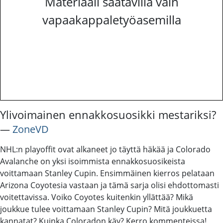
Materiaali saatavilla vain
vapaakappaletyöasemilla
Ylivoimainen ennakkosuosikki mestariksi?
―
ZoneVD
NHL:n playoffit ovat alkaneet jo täyttä häkää ja Colorado
Avalanche on yksi isoimmista ennakkosuosikeista
voittamaan Stanley Cupin. Ensimmäinen kierros pelataan
Arizona Coyotesia vastaan ja tämä sarja olisi ehdottomasti
voitettavissa. Voiko Coyotes kuitenkin yllättää? Mikä
joukkue tulee voittamaan Stanley Cupin? Mitä joukkuetta
kannatat? Kuinka Coloradon käy? Kerro kommenteissa!