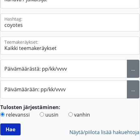
Hashtag:
Teemakeräykset:
Päivämäärästä: pp/kk/vvvv
...
Päivämäärään: pp/kk/vvvv
...
Tulosten järjestäminen:
relevanssi
uusin
vanhin
Näytä/piilota lisää hakuehtoja