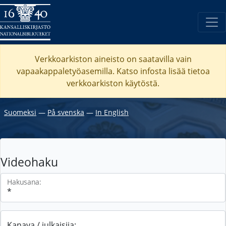
Verkkoarkiston aineisto on saatavilla vain
vapaakappaletyöasemilla. Katso
infosta
lisää tietoa
verkkoarkiston käytöstä.
Suomeksi
―
På svenska
―
In English
Videohaku
Hakusana:
Kanava / julkaisija: