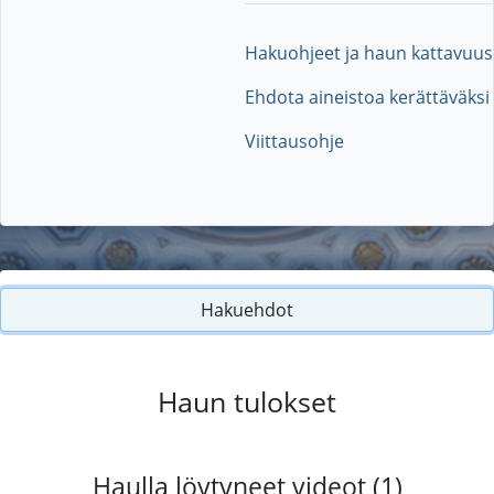
Hakuohjeet ja haun kattavuus
Ehdota aineistoa kerättäväksi
Viittausohje
Hakuehdot
Haun tulokset
Haulla löytyneet videot (1)