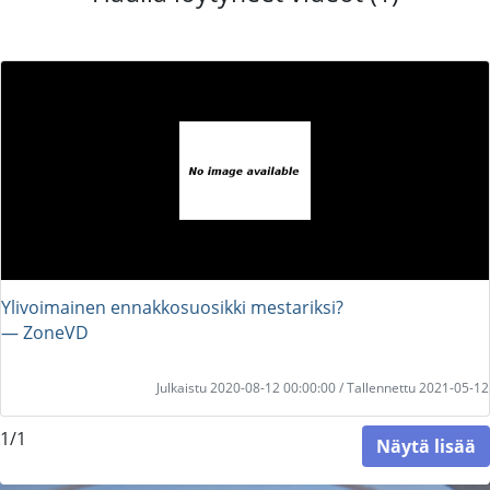
Ylivoimainen ennakkosuosikki mestariksi?
― ZoneVD
Julkaistu 2020-08-12 00:00:00 / Tallennettu 2021-05-12
1/1
Näytä lisää