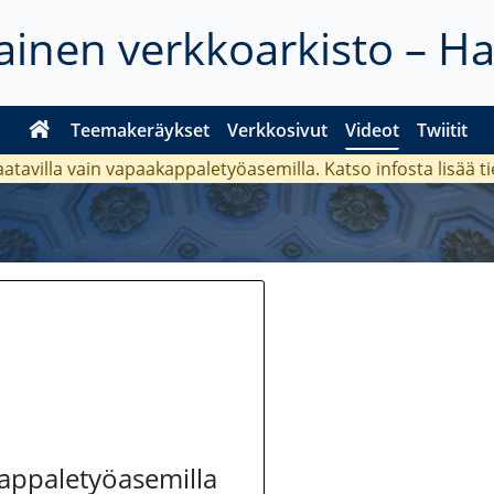
inen verkkoarkisto – H
Teemakeräykset
Verkkosivut
Videot
Twiitit
aatavilla vain vapaakappaletyöasemilla. Katso
infosta
lisää t
kappaletyöasemilla