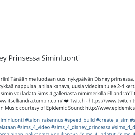
y Prinsessa Siminluonti
pariin! Tänään me luodaan uusi nykypäivän Disney prinsessa
tykkää nappulaa ja tilaa kanava, uusia videoita tulee 2-4 ke
in voi ladata Sims 4 galleriasta nimimerkillä ElliandraYT tai
ww.itselliandra.tumblr.com/ ❤️ Twitch - https://www.twitch.t
n Music courtesy of Epidemic Sound: http://www.epidemi
iminluonti
#talon_rakennus
#speed_build
#create_a_sim
#s
elataan
#sims_4_video
#sims_4_disney_princessa
#sims_4_d
omalainen_pelikanava
#pelikanava
#sims_4_ladatut
#sims_4