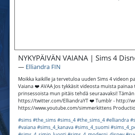
NYKYPÄIVÄN VAIANA | Sims 4 Disne
―
Elliandra FIN
Moikka kaikille ja tervetuloa uuden Sims 4 videon 
Vaiana ❤️ AVAA Jos tykkäsit videosta muista painaa 
prinsessoista mun pitäis tehdä seuraavaksi! Tämän sim
https://twitter.com/ElliandraYT ❤️ Tumblr - http://w
https://www.youtube.com/simmerkittens Productio
#sims
#the_sims
#sims_4
#the_sims_4
#elliandra
#s
#vaiana
#sims_4_kanava
#sims_4_suomi
#sims_4_p
#sims_4_simin_luonti
#sims_4_moderni_disney
#su