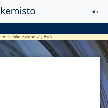
akemisto
Info
ietoa verkkoarkiston käytöstä.