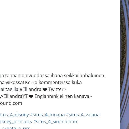
, ja tänään on vuodossa ihana seikkailunhaluinen
rtaa viikossa! Kerro kommenteissa kuka
 tagilla #Elliandra ❤️ Twitter -
v/ElliandraYT ❤️ Englanninkielinen kanava -
csound.com
ims_4_disney
#sims_4_moana
#sims_4_vaiana
isney_princess
#sims_4_siminluonti
_create_a_sim