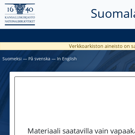
Suomala
Verkkoarkiston aineisto on s
Suomeksi
―
På svenska
―
In English
Materiaali saatavilla vain vapaa