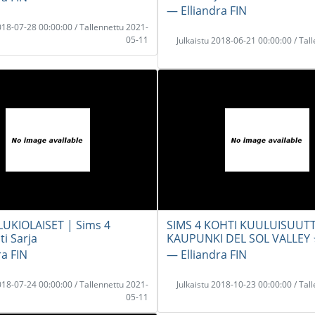
― Elliandra FIN
2018-07-28 00:00:00 / Tallennettu 2021-
05-11
Julkaistu 2018-06-21 00:00:00 / Tal
LUKIOLAISET | Sims 4
SIMS 4 KOHTI KUULUISUUTT
ti Sarja
KAUPUNKI DEL SOL VALLEY ⭐
ra FIN
― Elliandra FIN
2018-07-24 00:00:00 / Tallennettu 2021-
Julkaistu 2018-10-23 00:00:00 / Tal
05-11