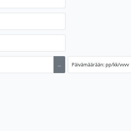
...
Päivämäärään: pp/kk/vvvv