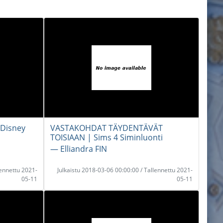
 Disney
VASTAKOHDAT TÄYDENTÄVÄT
TOISIAAN | Sims 4 Siminluonti
― Elliandra FIN
lennettu 2021-
Julkaistu 2018-03-06 00:00:00 / Tallennettu 2021-
05-11
05-11