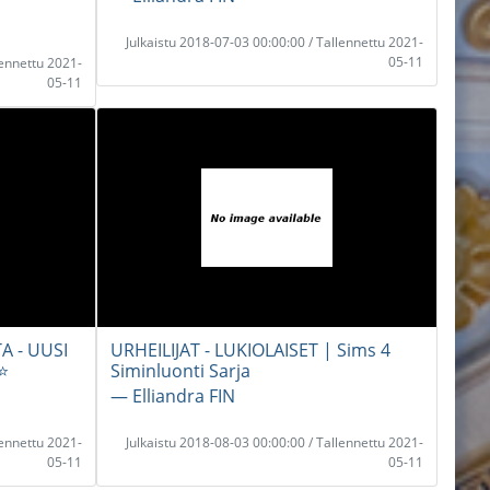
Julkaistu 2018-07-03 00:00:00 / Tallennettu 2021-
05-11
lennettu 2021-
05-11
A - UUSI
URHEILIJAT - LUKIOLAISET | Sims 4
️
Siminluonti Sarja
― Elliandra FIN
lennettu 2021-
Julkaistu 2018-08-03 00:00:00 / Tallennettu 2021-
05-11
05-11