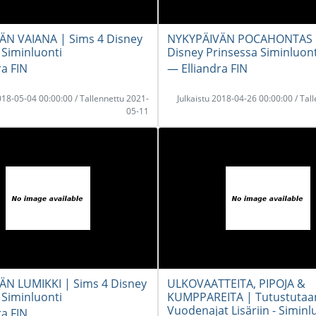
ÄN VAIANA | Sims 4 Disney
NYKYPÄIVÄN POCAHONTAS |
 Siminluonti
Disney Prinsessa Siminluont
ra FIN
― Elliandra FIN
2018-05-04 00:00:00 / Tallennettu 2021-
Julkaistu 2018-04-26 00:00:00 / Tal
05-11
N LUMIKKI | Sims 4 Disney
ULKOVAATTEITA, PIPOJA &
 Siminluonti
KUMPPAREITA | Tutustutaa
Vuodenajat Lisäriin - Siminl
ra FIN