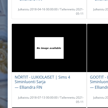
Julkaistu 2018-04-16 00:00:00 / Tallennettu 2021-
Julkaistu 
05-11
NÖRTIT - LUKIOLAISET | Sims 4
GOOTIT - 
Siminluonti Sarja
Siminluon
― Elliandra FIN
― Elliand
Julkaistu 2018-07-13 00:00:00 / Tallennettu 2021-
Julkaistu 
05-11