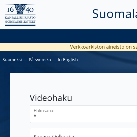
Suomala
Verkkoarkiston aineisto on s
Suomeksi
―
På svenska
―
In English
Videohaku
Hakusana:
Kanava / julkaisija: