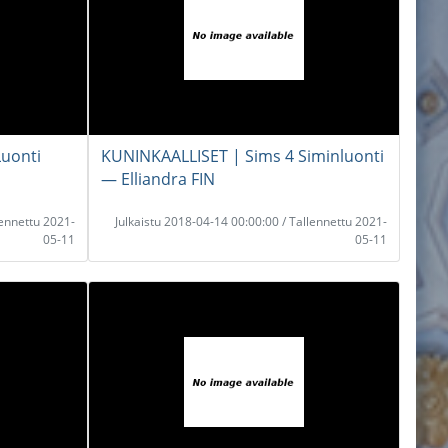
Luonti
KUNINKAALLISET | Sims 4 Siminluonti
― Elliandra FIN
lennettu 2021-
Julkaistu 2018-04-14 00:00:00 / Tallennettu 2021-
05-11
05-11