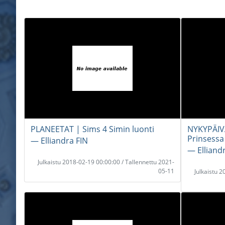
PLANEETAT | Sims 4 Simin luonti
NYKYPÄIV
Prinsessa
― Elliandra FIN
― Elliand
Julkaistu 2018-02-19 00:00:00 / Tallennettu 2021-
05-11
Julkaistu 