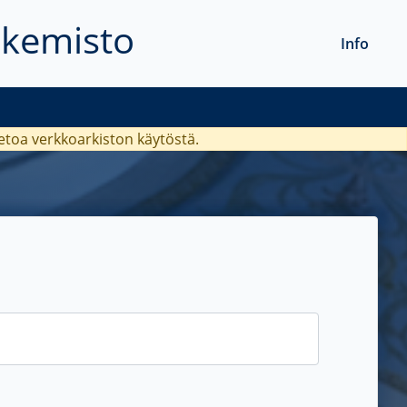
akemisto
Info
ietoa verkkoarkiston käytöstä.