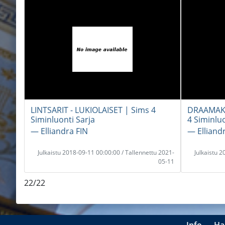
LINTSARIT - LUKIOLAISET | Sims 4
DRAAMAKE
Siminluonti Sarja
4 Siminluo
― Elliandra FIN
― Elliand
Julkaistu 2018-09-11 00:00:00 / Tallennettu 2021-
Julkaistu 
05-11
22/22