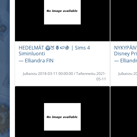
HEDELMÄT 🥝🍑🍍🍉🍇 | Sims 4
NYKYPÄIV
Siminluonti
Disney Pr
― Elliandra FIN
― Elliand
Julkaistu 2018-03-11 00:00:00 / Tallennettu 2021-
Julkaistu 
05-11