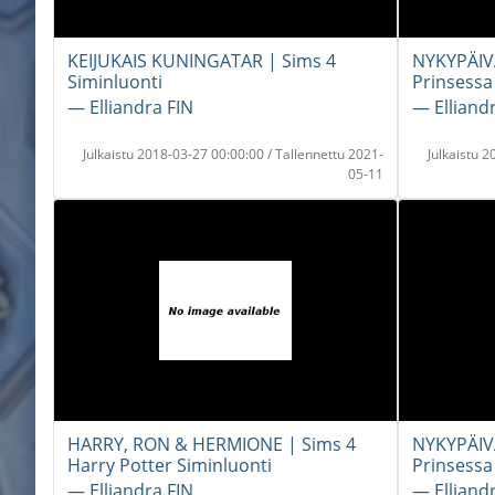
KEIJUKAIS KUNINGATAR | Sims 4
NYKYPÄIV
Siminluonti
Prinsessa
― Elliandra FIN
― Elliand
Julkaistu 2018-03-27 00:00:00 / Tallennettu 2021-
Julkaistu 
05-11
HARRY, RON & HERMIONE | Sims 4
NYKYPÄIVÄ
Harry Potter Siminluonti
Prinsessa
― Elliandra FIN
― Elliand