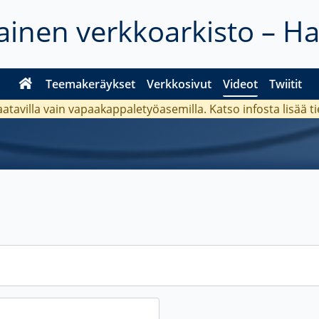
inen verkkoarkisto – H
Teemakeräykset
Verkkosivut
Videot
Twiitit
aatavilla vain vapaakappaletyöasemilla. Katso
infosta
lisää t