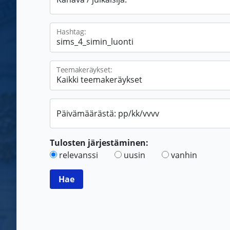
Hashtag:
Teemakeräykset:
Päivämäärästä: pp/kk/vvvv
Tulosten järjestäminen:
relevanssi
uusin
vanhin