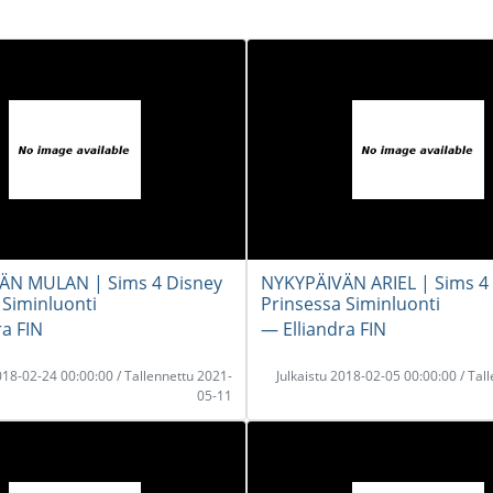
ÄN MULAN | Sims 4 Disney
NYKYPÄIVÄN ARIEL | Sims 4
 Siminluonti
Prinsessa Siminluonti
ra FIN
― Elliandra FIN
2018-02-24 00:00:00 / Tallennettu 2021-
Julkaistu 2018-02-05 00:00:00 / Tal
05-11