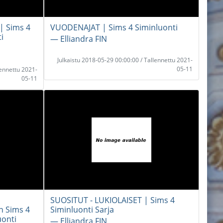
 Sims 4
VUODENAJAT | Sims 4 Siminluonti
i
― Elliandra FIN
Julkaistu 2018-05-29 00:00:00 / Tallennettu 2021-
05-11
lennettu 2021-
05-11
SUOSITUT - LUKIOLAISET | Sims 4
n Sims 4
Siminluonti Sarja
uonti
― Elliandra FIN