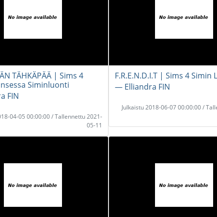
ÄN TÄHKÄPÄÄ | Sims 4
F.R.E.N.D.I.T | Sims 4 Simin 
insessa Siminluonti
― Elliandra FIN
ra FIN
Julkaistu 2018-06-07 00:00:00 / Tal
2018-04-05 00:00:00 / Tallennettu 2021-
05-11