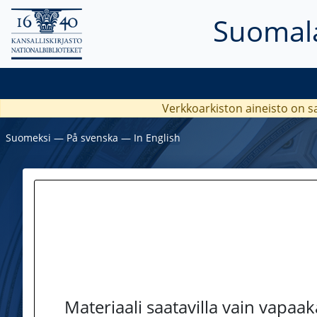
Suomala
Verkkoarkiston aineisto on s
Suomeksi
―
På svenska
―
In English
Materiaali saatavilla vain vapaa