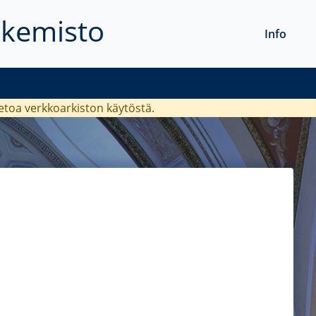
akemisto
Info
ietoa verkkoarkiston käytöstä.