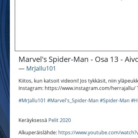
Marvel's Spider-Man - Osa 13 - Aivo
―
MrJallu101
Kiitos, kun katsoit videoni! Jos tykkäsit, niin yläpe
Instagram: https://www.instagram.com/herrajallu/ Tw
#MrJallu101
#Marvel's_Spider-Man
#Spider-Man
#H
Keräyksessä
Pelit 2020
Alkuperäislähde:
https://www.youtube.com/watch?v