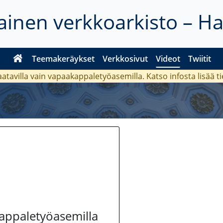
inen verkkoarkisto – H
Teemakeräykset
Verkkosivut
Videot
Twiitit
aatavilla vain vapaakappaletyöasemilla. Katso
infosta
lisää t
kappaletyöasemilla