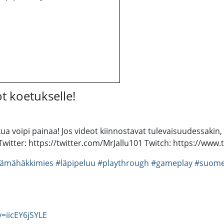
t koetukselle!
ukkua voipi painaa! Jos videot kiinnostavat tulevaisuudessaki
itter: https://twitter.com/MrJallu101 Twitch: https://www.t
ämähäkkimies
#läpipeluu
#playthrough
#gameplay
#suome
=iicEY6jSYLE