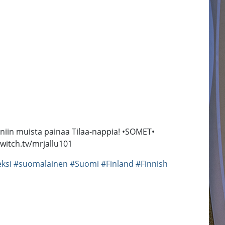
n, niin muista painaa Tilaa-nappia! •SOMET•
witch.tv/mrjallu101
ksi
#suomalainen
#Suomi
#Finland
#Finnish