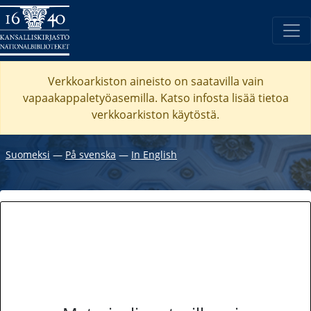
Verkkoarkiston aineisto on saatavilla vain
vapaakappaletyöasemilla. Katso
infosta
lisää tietoa
verkkoarkiston käytöstä.
Suomeksi
―
På svenska
―
In English