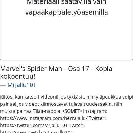
Materiaali saatavilla vain
vapaakappaletyöasemilla
Marvel's Spider-Man - Osa 17 - Kopla
kokoontuu!
―
MrJallu101
Kiitos, kun katsoit videoni! Jos tykkäsit, niin yläpeukkua voipi
painaa! Jos videot kiinnostavat tulevaisuudessakin, niin
muista painaa Tilaa-nappia! •SOMET• Instagram:
https://www.instagram.com/herrajallu/ Twitter:
https://twitter.com/MrJallu101 Twitch:
https://www.twitch.tv/mrjallu101