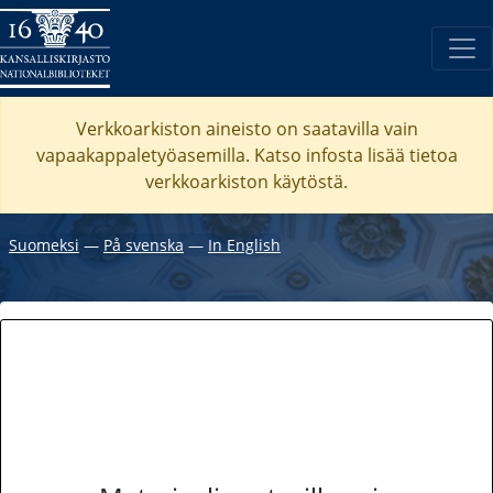
Verkkoarkiston aineisto on saatavilla vain
vapaakappaletyöasemilla. Katso
infosta
lisää tietoa
verkkoarkiston käytöstä.
Suomeksi
―
På svenska
―
In English