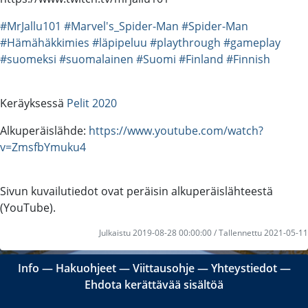
#MrJallu101
#Marvel's_Spider-Man
#Spider-Man
#Hämähäkkimies
#läpipeluu
#playthrough
#gameplay
#suomeksi
#suomalainen
#Suomi
#Finland
#Finnish
Keräyksessä
Pelit 2020
Alkuperäislähde:
https://www.youtube.com/watch?
v=ZmsfbYmuku4
Sivun kuvailutiedot ovat peräisin alkuperäislähteestä
(YouTube).
Julkaistu 2019-08-28 00:00:00 / Tallennettu 2021-05-11
Info
―
Hakuohjeet
―
Viittausohje
―
Yhteystiedot
―
Ehdota kerättävää sisältöä