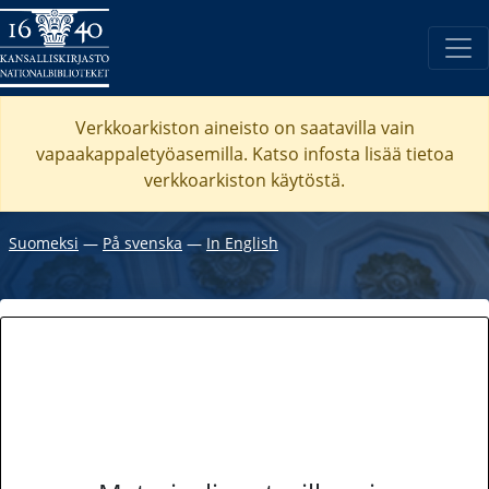
Verkkoarkiston aineisto on saatavilla vain
vapaakappaletyöasemilla. Katso
infosta
lisää tietoa
verkkoarkiston käytöstä.
Suomeksi
―
På svenska
―
In English