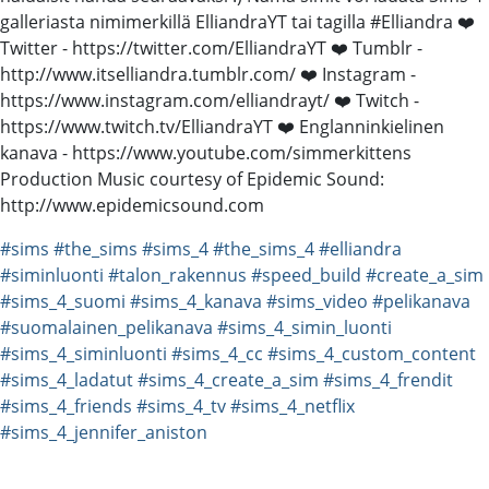
galleriasta nimimerkillä ElliandraYT tai tagilla #Elliandra ❤️
Twitter - https://twitter.com/ElliandraYT ❤️ Tumblr -
http://www.itselliandra.tumblr.com/ ❤️ Instagram -
https://www.instagram.com/elliandrayt/ ❤️ Twitch -
https://www.twitch.tv/ElliandraYT ❤️ Englanninkielinen
kanava - https://www.youtube.com/simmerkittens
Production Music courtesy of Epidemic Sound:
http://www.epidemicsound.com
#sims
#the_sims
#sims_4
#the_sims_4
#elliandra
#siminluonti
#talon_rakennus
#speed_build
#create_a_sim
#sims_4_suomi
#sims_4_kanava
#sims_video
#pelikanava
#suomalainen_pelikanava
#sims_4_simin_luonti
#sims_4_siminluonti
#sims_4_cc
#sims_4_custom_content
#sims_4_ladatut
#sims_4_create_a_sim
#sims_4_frendit
#sims_4_friends
#sims_4_tv
#sims_4_netflix
#sims_4_jennifer_aniston