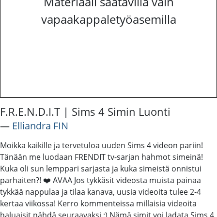
Materiaali saatavilla vain
vapaakappaletyöasemilla
F.R.E.N.D.I.T | Sims 4 Simin Luonti
―
Elliandra FIN
Moikka kaikille ja tervetuloa uuden Sims 4 videon pariin!
Tänään me luodaan FRENDIT tv-sarjan hahmot simeinä!
Kuka oli sun lemppari sarjasta ja kuka simeistä onnistui
parhaiten?! ❤️ AVAA Jos tykkäsit videosta muista painaa
tykkää nappulaa ja tilaa kanava, uusia videoita tulee 2-4
kertaa viikossa! Kerro kommenteissa millaisia videoita
haluaisit nähdä seuraavaksi :) Nämä simit voi ladata Sims 4