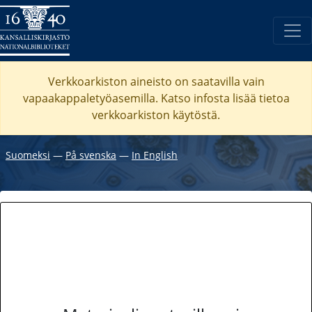
Verkkoarkiston aineisto on saatavilla vain
vapaakappaletyöasemilla. Katso
infosta
lisää tietoa
verkkoarkiston käytöstä.
Suomeksi
―
På svenska
―
In English