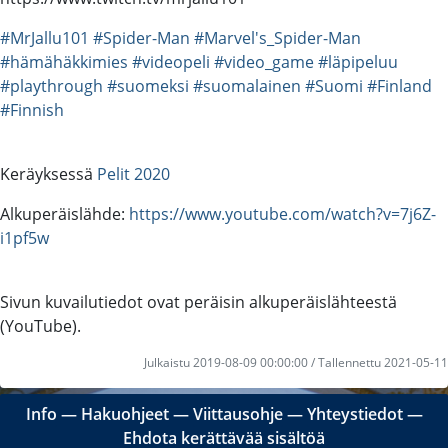
#MrJallu101
#Spider-Man
#Marvel's_Spider-Man
#hämähäkkimies
#videopeli
#video_game
#läpipeluu
#playthrough
#suomeksi
#suomalainen
#Suomi
#Finland
#Finnish
Keräyksessä
Pelit 2020
Alkuperäislähde:
https://www.youtube.com/watch?v=7j6Z-
i1pf5w
Sivun kuvailutiedot ovat peräisin alkuperäislähteestä
(YouTube).
Julkaistu 2019-08-09 00:00:00 / Tallennettu 2021-05-11
Info
―
Hakuohjeet
―
Viittausohje
―
Yhteystiedot
―
Ehdota kerättävää sisältöä