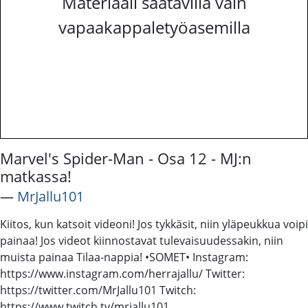
Materiaali saatavilla vain
vapaakappaletyöasemilla
Marvel's Spider-Man - Osa 12 - MJ:n
matkassa!
―
MrJallu101
Kiitos, kun katsoit videoni! Jos tykkäsit, niin yläpeukkua voipi
painaa! Jos videot kiinnostavat tulevaisuudessakin, niin
muista painaa Tilaa-nappia! •SOMET• Instagram:
https://www.instagram.com/herrajallu/ Twitter:
https://twitter.com/MrJallu101 Twitch:
https://www.twitch.tv/mrjallu101