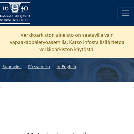
Verkkoarkiston aineisto on saatavilla vain
vapaakappaletyöasemilla. Katso
infosta
lisää tietoa
verkkoarkiston käytöstä.
Suomeksi
―
På svenska
―
In English