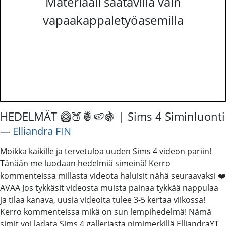
Materiaali saatavilla vain
vapaakappaletyöasemilla
HEDELMÄT 🥝🍑🍍🍉🍇 | Sims 4 Siminluonti
―
Elliandra FIN
Moikka kaikille ja tervetuloa uuden Sims 4 videon pariin!
Tänään me luodaan hedelmiä simeinä! Kerro
kommenteissa millasta videota haluisit nähä seuraavaksi ❤️
AVAA Jos tykkäsit videosta muista painaa tykkää nappulaa
ja tilaa kanava, uusia videoita tulee 3-5 kertaa viikossa!
Kerro kommenteissa mikä on sun lempihedelmä! Nämä
simit voi ladata Sims 4 galleriasta nimimerkillä ElliandraYT