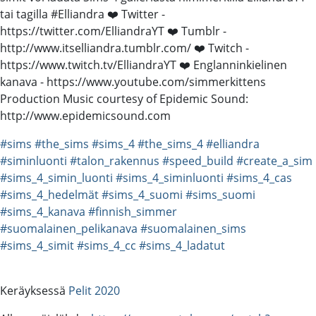
tai tagilla #Elliandra ❤️ Twitter -
https://twitter.com/ElliandraYT ❤️ Tumblr -
http://www.itselliandra.tumblr.com/ ❤️ Twitch -
https://www.twitch.tv/ElliandraYT ❤️ Englanninkielinen
kanava - https://www.youtube.com/simmerkittens
Production Music courtesy of Epidemic Sound:
http://www.epidemicsound.com
#sims
#the_sims
#sims_4
#the_sims_4
#elliandra
#siminluonti
#talon_rakennus
#speed_build
#create_a_sim
#sims_4_simin_luonti
#sims_4_siminluonti
#sims_4_cas
#sims_4_hedelmät
#sims_4_suomi
#sims_suomi
#sims_4_kanava
#finnish_simmer
#suomalainen_pelikanava
#suomalainen_sims
#sims_4_simit
#sims_4_cc
#sims_4_ladatut
Keräyksessä
Pelit 2020