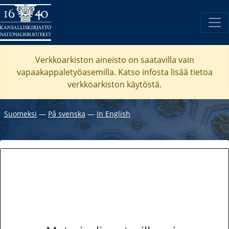
Verkkoarkiston aineisto on saatavilla vain
vapaakappaletyöasemilla. Katso
infosta
lisää tietoa
verkkoarkiston käytöstä.
Suomeksi
―
På svenska
―
In English