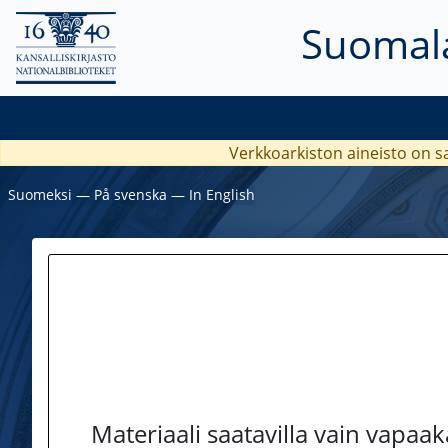
Suomala
Verkkoarkiston aineisto on s
Suomeksi
―
På svenska
―
In English
Materiaali saatavilla vain vapaa