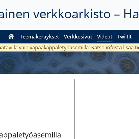
inen verkkoarkisto – H
Teemakeräykset
Verkkosivut
Videot
Twiitit
aatavilla vain vapaakappaletyöasemilla. Katso
infosta
lisää t
kappaletyöasemilla