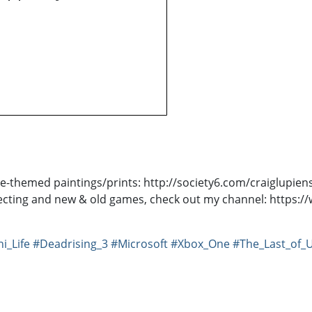
themed paintings/prints: http://society6.com/craiglupienski
lecting and new & old games, check out my channel: https:
i_Life
#Deadrising_3
#Microsoft
#Xbox_One
#The_Last_of_