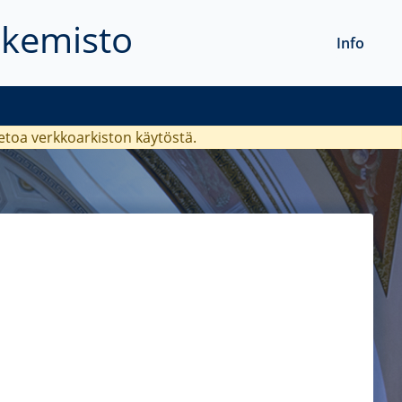
akemisto
Info
ietoa verkkoarkiston käytöstä.