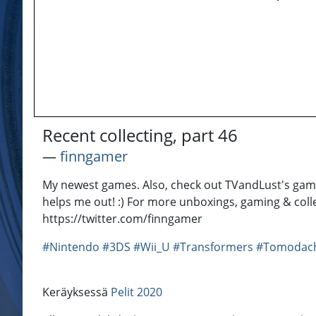
Recent collecting, part 46
―
finngamer
My newest games. Also, check out TVandLust's game-
helps me out! :) For more unboxings, gaming & col
https://twitter.com/finngamer
#Nintendo
#3DS
#Wii_U
#Transformers
#Tomodach
Keräyksessä
Pelit 2020