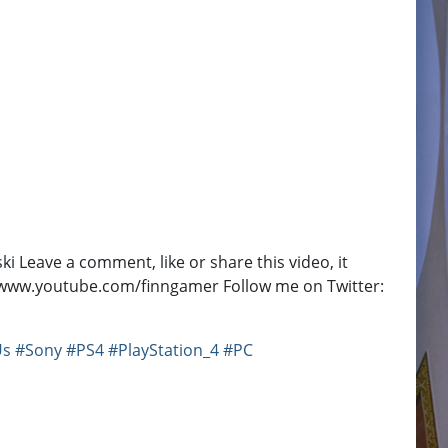
 Leave a comment, like or share this video, it
//www.youtube.com/finngamer Follow me on Twitter:
Us
#Sony
#PS4
#PlayStation_4
#PC