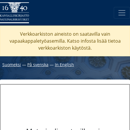
Verkkoarkiston aineisto on saatavilla vain
vapaakappaletyöasemilla. Katso
infosta
lisää tietoa
verkkoarkiston käytöstä.
Suomeksi
―
På svenska
―
In English