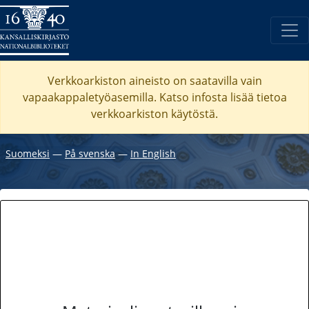
Verkkoarkiston aineisto on saatavilla vain
vapaakappaletyöasemilla. Katso
infosta
lisää tietoa
verkkoarkiston käytöstä.
Suomeksi
―
På svenska
―
In English