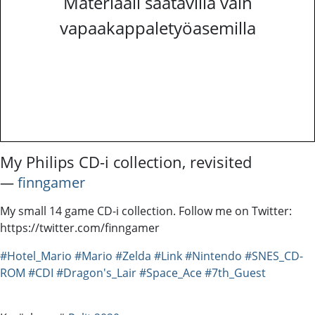
Materiaali saatavilla vain
vapaakappaletyöasemilla
My Philips CD-i collection, revisited
―
finngamer
My small 14 game CD-i collection. Follow me on Twitter:
https://twitter.com/finngamer
#Hotel_Mario
#Mario
#Zelda
#Link
#Nintendo
#SNES_CD-
ROM
#CDI
#Dragon's_Lair
#Space_Ace
#7th_Guest