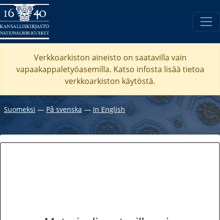
Verkkoarkiston aineisto on saatavilla vain
vapaakappaletyöasemilla. Katso
infosta
lisää tietoa
verkkoarkiston käytöstä.
Suomeksi
―
På svenska
―
In English