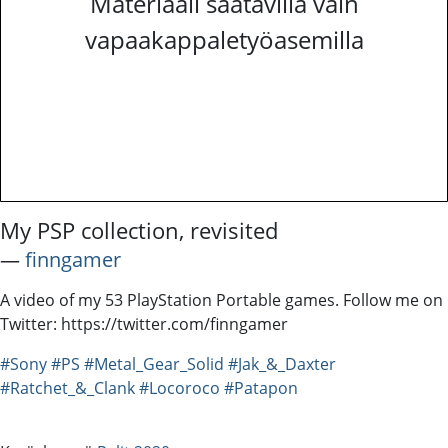
Materiaali saatavilla vain
vapaakappaletyöasemilla
My PSP collection, revisited
―
finngamer
A video of my 53 PlayStation Portable games. Follow me on
Twitter: https://twitter.com/finngamer
#Sony
#PS
#Metal_Gear_Solid
#Jak_&_Daxter
#Ratchet_&_Clank
#Locoroco
#Patapon