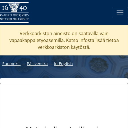
Verkkoarkiston aineisto on saatavilla vain
vapaakappaletyöasemilla. Katso
infosta
lisää tietoa
verkkoarkiston käytöstä.
Suomeksi
―
På svenska
―
In English