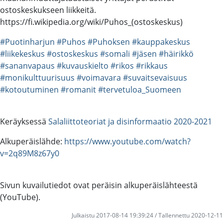
ostoskeskukseen liikkeitä.
https://fi.wikipedia.org/wiki/Puhos_(ostoskeskus)
#Puotinharjun
#Puhos
#Puhoksen
#kauppakeskus
#liikekeskus
#ostoskeskus
#somali
#jäsen
#häirikkö
#sananvapaus
#kuvauskielto
#rikos
#rikkaus
#monikulttuurisuus
#voimavara
#suvaitsevaisuus
#kotoutuminen
#romanit
#tervetuloa_Suomeen
Keräyksessä
Salaliittoteoriat ja disinformaatio 2020-2021
Alkuperäislähde:
https://www.youtube.com/watch?
v=2q89M8z67y0
Sivun kuvailutiedot ovat peräisin alkuperäislähteestä
(YouTube).
Julkaistu 2017-08-14 19:39:24 / Tallennettu 2020-12-11