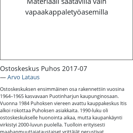
Materiaali saatavilla vain
vapaakappaletyöasemilla
Ostoskeskus Puhos 2017-07
―
Arvo Lataus
Ostoskeskuksen ensimmäinen osa rakennettiin vuosina
1964–1965 kasvavaan Puotinharjun kaupunginosaan.
Vuonna 1984 Puhoksen viereen avattu kauppakeskus Itis
alkoi rokottaa Puhoksen asiakkaita. 1990-luku oli
ostoskeskukselle huonointa aikaa, mutta kaupankäynti
virkistyi 2000-luvun puolella. Tuolloin erityisesti
maahanmuuttajataustaiset yrittäjät perustivat