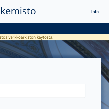
akemisto
Info
ietoa verkkoarkiston käytöstä.