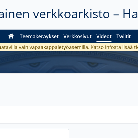
inen verkkoarkisto – H
Teemakeräykset
Verkkosivut
Videot
Twiitit
aatavilla vain vapaakappaletyöasemilla. Katso
infosta
lisää t