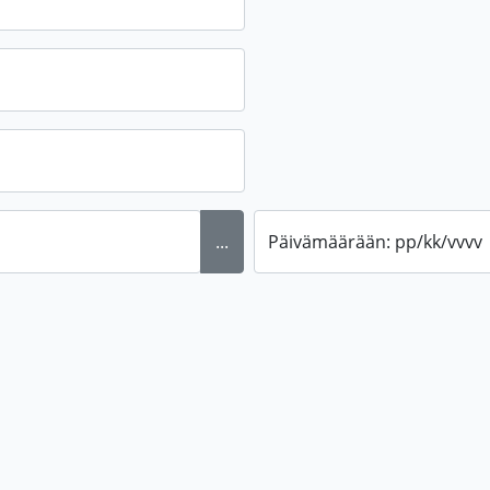
...
Päivämäärään: pp/kk/vvvv