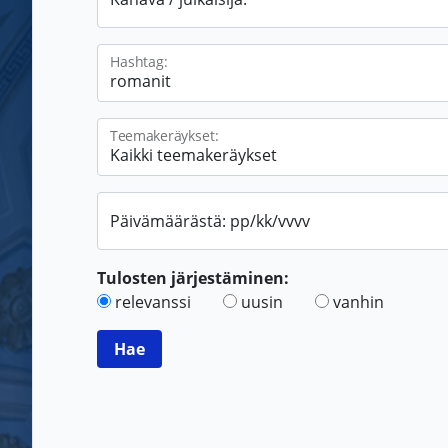
Hashtag:
Teemakeräykset:
Päivämäärästä: pp/kk/vvvv
Tulosten järjestäminen:
relevanssi
uusin
vanhin