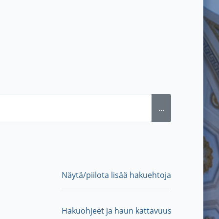
...
Näytä/piilota lisää hakuehtoja
Hakuohjeet ja haun kattavuus