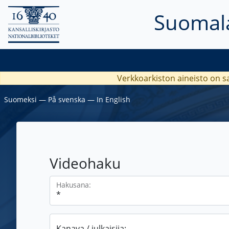
Suomala
Verkkoarkiston aineisto on s
Suomeksi
―
På svenska
―
In English
Videohaku
Hakusana:
Kanava / julkaisija: