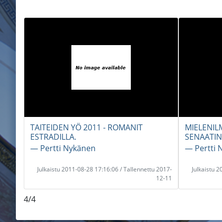
TAITEIDEN YÖ 2011 - ROMANIT
MIELENI
ESTRADILLA.
SENAATIN
― Pertti Nykänen
― Pertti 
Julkaistu 2011-08-28 17:16:06 / Tallennettu 2017-
Julkaistu 
12-11
4/4