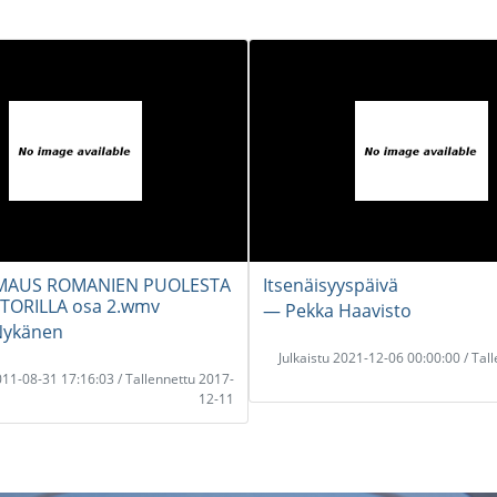
LMAUS ROMANIEN PUOLESTA
Itsenäisyyspäivä
TORILLA osa 2.wmv
― Pekka Haavisto
Nykänen
Julkaistu 2021-12-06 00:00:00 / Tal
2011-08-31 17:16:03 / Tallennettu 2017-
12-11