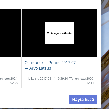
Ostoskeskus Puhos 2017-07
― Arvo Lataus
lennettu 2024-
Julkaistu 2017-08-14 19:39:24 / Tallennettu 2020-
02-07
12-11
Näytä lisää